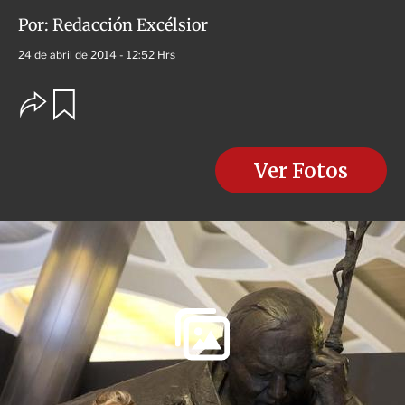
Por:
Redacción Excélsior
24 de abril de 2014 - 12:52 Hrs
O
G
u
p
a
c
r
i
d
o
Ver Fotos
a
n
r
e
s
d
e
c
o
m
p
a
r
t
i