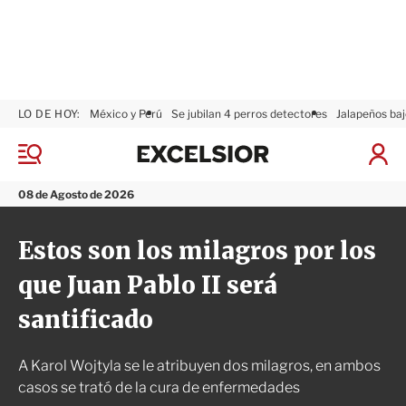
LO DE HOY:
México y Perú
Se jubilan 4 perros detectores
Jalapeños baj
E
x
M
I
c
e
n
n
e
i
08 de Agosto de 2026
ú
l
c
s
i
Estos son los milagros por los
i
a
o
r
que Juan Pablo II será
r
S
e
santificado
s
i
ó
A Karol Wojtyla se le atribuyen dos milagros, en ambos
n
casos se trató de la cura de enfermedades