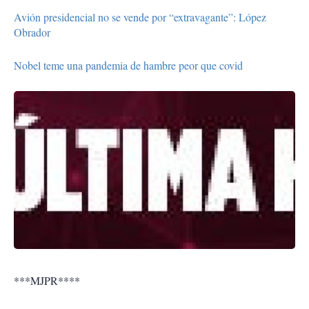
Avión presidencial no se vende por “extravagante”: López
Obrador
Nobel teme una pandemia de hambre peor que covid
***MJPR****