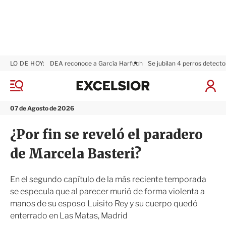
LO DE HOY:
DEA reconoce a García Harfuch
Se jubilan 4 perros detecto
E
x
M
I
c
e
n
n
e
i
07 de Agosto de 2026
ú
l
c
s
i
¿Por fin se reveló el paradero
i
a
o
r
de Marcela Basteri?
r
S
e
s
En el segundo capítulo de la más reciente temporada
i
se especula que al parecer murió de forma violenta a
ó
manos de su esposo Luisito Rey y su cuerpo quedó
n
enterrado en Las Matas, Madrid