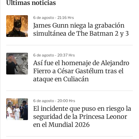
Últimas noticias
m
p
6 de agosto - 21:16 Hrs
a
James Gunn niega la grabación
r
simultánea de The Batman 2 y 3
t
i
6 de agosto - 20:37 Hrs
r
Así fue el homenaje de Alejandro
Fierro a César Gastélum tras el
ataque en Culiacán
6 de agosto - 20:00 Hrs
El incidente que puso en riesgo la
seguridad de la Princesa Leonor
en el Mundial 2026