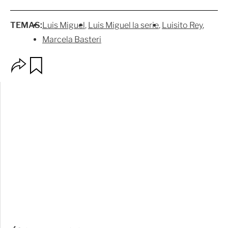
TEMAS:
Luis Miguel
Luis Miguel la serie
Luisito Rey
Marcela Basteri
O
G
p
u
c
a
i
r
o
d
n
a
e
r
s
d
e
c
o