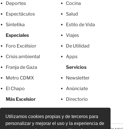
Deportes
Cocina
Espectáculos
Salud
Sintetika
Estilo de Vida
Especiales
Viajes
Foro Excélsior
De Utilidad
Crisis ambiental
Apps
Franja de Gaza
Servicios
Metro CDMX
Newsletter
El Chapo
Anúnciate
Más Excelsior
Directorio
Mujeres
Suscripciones
Utilizamos cookies propias y de terceros para
personalizar y mejorar el uso y la experiencia de
© 2026 Todos los derechos reservados. Prohibida la reproducción total