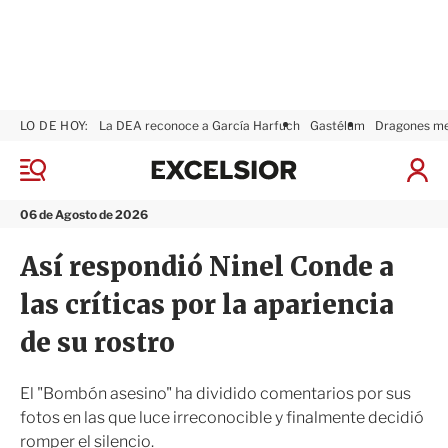
LO DE HOY:
La DEA reconoce a García Harfuch
Gastélum
Dragones m
E
x
M
I
c
e
n
n
e
i
06 de Agosto de 2026
ú
l
c
s
i
Así respondió Ninel Conde a
i
a
o
r
las críticas por la apariencia
r
S
e
de su rostro
s
i
ó
El "Bombón asesino" ha dividido comentarios por sus
n
fotos en las que luce irreconocible y finalmente decidió
romper el silencio.