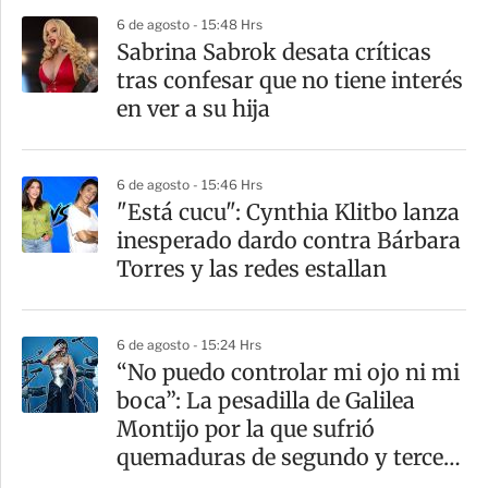
p
6 de agosto - 15:48 Hrs
a
Sabrina Sabrok desata críticas
r
tras confesar que no tiene interés
t
en ver a su hija
i
r
6 de agosto - 15:46 Hrs
"Está cucu": Cynthia Klitbo lanza
inesperado dardo contra Bárbara
Torres y las redes estallan
6 de agosto - 15:24 Hrs
“No puedo controlar mi ojo ni mi
boca”: La pesadilla de Galilea
Montijo por la que sufrió
quemaduras de segundo y tercer
grado