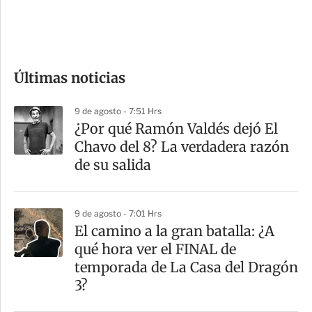
d
e
c
o
Últimas noticias
m
p
9 de agosto - 7:51 Hrs
a
¿Por qué Ramón Valdés dejó El
r
Chavo del 8? La verdadera razón
t
de su salida
i
r
9 de agosto - 7:01 Hrs
El camino a la gran batalla: ¿A
qué hora ver el FINAL de
temporada de La Casa del Dragón
3?