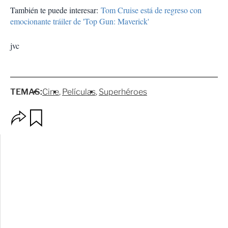
También te puede interesar:
Tom Cruise está de regreso con
emocionante tráiler de 'Top Gun: Maverick'
jvc
TEMAS:
Cine
Películas
Superhéroes
O
G
p
u
c
a
i
r
o
d
n
a
e
r
s