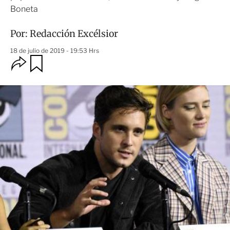
Boneta
Por:
Redacción Excélsior
18 de julio de 2019 - 19:53 Hrs
O
G
u
p
a
c
r
i
d
o
a
n
r
e
s
d
e
c
o
m
p
a
r
t
i