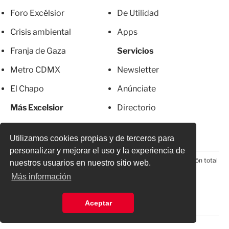
Foro Excélsior
De Utilidad
Crisis ambiental
Apps
Franja de Gaza
Servicios
Metro CDMX
Newsletter
El Chapo
Anúnciate
Más Excelsior
Directorio
Mujeres
Suscripciones
Utilizamos cookies propias y de terceros para
personalizar y mejorar el uso y la experiencia de
© 2026 Todos los derechos reservados. Prohibida la reproducción total
nuestros usuarios en nuestro sitio web.
o parcial, incluyendo cualquier medio electrónico*
Más información
Aceptar