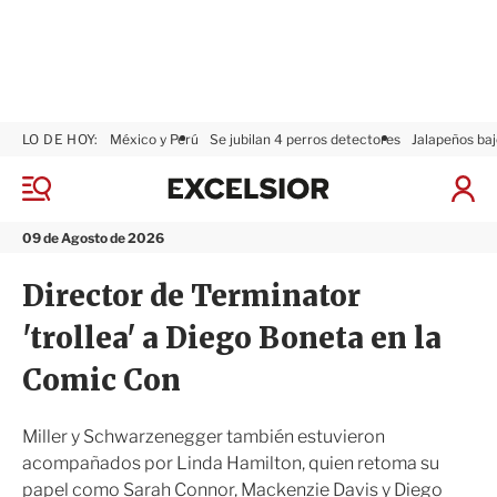
LO DE HOY:
México y Perú
Se jubilan 4 perros detectores
Jalapeños baj
E
x
M
I
c
e
n
n
e
i
09 de Agosto de 2026
ú
l
c
s
i
Director de Terminator
i
a
o
r
'trollea' a Diego Boneta en la
r
S
e
Comic Con
s
i
ó
Miller y Schwarzenegger también estuvieron
n
acompañados por Linda Hamilton, quien retoma su
papel como Sarah Connor, Mackenzie Davis y Diego