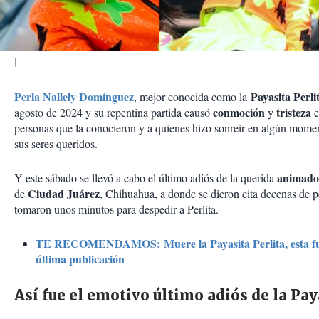
i
r
Perla Nallely Domínguez
Payasita Perli
, mejor conocida como la
conmoción
tristeza
agosto de 2024 y su repentina partida causó
y
e
personas que la conocieron y a quienes hizo sonreír en algún mome
sus seres queridos.
animador
Y este sábado se llevó a cabo el último adiós de la querida
Ciudad Juárez
de
, Chihuahua, a donde se dieron cita decenas de 
tomaron unos minutos para despedir a Perlita.
TE RECOMENDAMOS: Muere la Payasita Perlita, esta fue
última publicación
Así fue el emotivo último adiós de la Pay