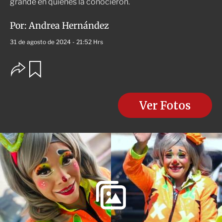
grande en quienes la conocieron.
Por:
Andrea Hernández
31 de agosto de 2024 - 21:52 Hrs
O
G
u
p
a
c
r
i
d
o
Ver Fotos
a
n
r
e
s
d
e
c
o
m
p
a
r
t