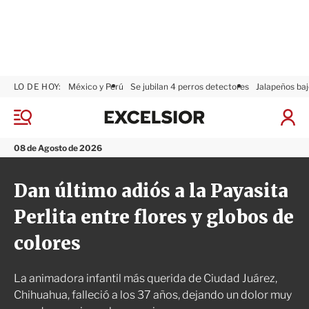
LO DE HOY:
México y Perú
Se jubilan 4 perros detectores
Jalapeños baj
E
x
M
I
c
e
n
n
e
i
08 de Agosto de 2026
ú
l
c
s
i
Dan último adiós a la Payasita
i
a
o
r
Perlita entre flores y globos de
r
S
e
colores
s
i
ó
La animadora infantil más querida de Ciudad Juárez,
n
Chihuahua, falleció a los 37 años, dejando un dolor muy