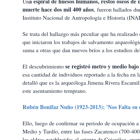
a espiral de huesos humanos, restos óseos de 
Un
a
muerte
hace dos mil 400 años
, fueron hallados du
r
t
Instituto Nacional de Antropología e Historia (INAH
i
r
Se trata del hallazgo más peculiar que ha realizado 
que iniciaron los trabajos de salvamento arqueológi
suma a otras que dan nuevos bríos a los estudios d
se registró metro y medio bajo 
El descubrimiento
esa cantidad de individuos reportado a la fecha en l
detalló que es la arqueóloga Jimena Rivera Escamil
este asentamiento temprano.
Rubén Bonifaz Nuño (1923-2013); 'Nos Falta su 
Ello, luego de confirmar su periodo de ocupación a
Medio y Tardío, entre las fases Zacatenco (700-400
las aldeas establecidas al oriente de Cuicuilco, cua