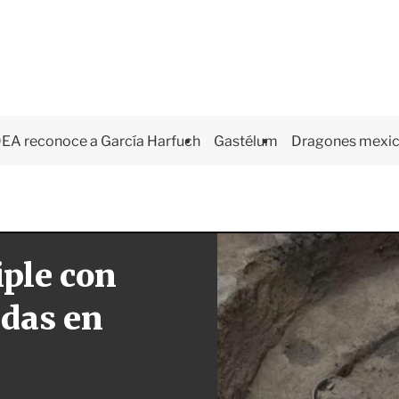
EA reconoce a García Harfuch
Gastélum
Dragones mexi
iple con
das en