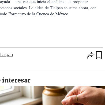
 ayuda —una vez que inicia el análisis— a proponer
laciones sociales. La aldea de Tlalpan se suma ahora, con
eriodo Formativo de la Cuenca de México.
O
Tlalpan
p
u
c
a
i
r
o
d
n
a
e
r
s