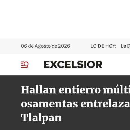
06 de Agosto de 2026
LO DE HOY:
La D
E
x
M
c
e
e
n
l
Hallan entierro múlt
ú
s
i
o
osamentas entrelaza
r
Tlalpan