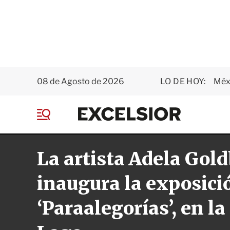
08 de Agosto de 2026
LO DE HOY:
Méxi
E
x
M
c
e
e
n
l
La artista Adela Gol
ú
s
i
o
inaugura la exposici
r
‘Paraalegorías’, en la