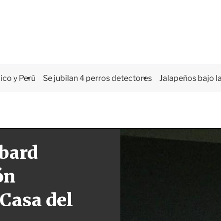
co y Perú
Se jubilan 4 perros detectores
Jalapeños bajo la
dbard
ón
 Casa del