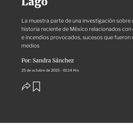
Lago
La muestra parte de una investigación sobre 
historia reciente de México relacionados con
e incendios provocados, sucesos que fueron 
medios
Por:
Sandra Sánchez
25 de octubre de 2015 - 01:14 Hrs
O
G
u
p
a
c
r
i
d
o
a
n
r
e
s
d