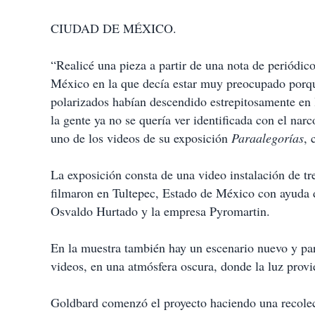
e
c
CIUDAD DE MÉXICO.
o
m
p
“Realicé una pieza a partir de una nota de periódic
a
México en la que decía estar muy preocupado porqu
r
t
polarizados habían descendido estrepitosamente en 
i
la gente ya no se quería ver identificada con el na
r
uno de los videos de su exposición
Paraalegorías
, 
La exposición consta de una video instalación de tr
filmaron en Tultepec, Estado de México con ayuda 
Osvaldo Hurtado y la empresa Pyromartin.
En la muestra también hay un escenario nuevo y part
videos, en una atmósfera oscura, donde la luz prov
Goldbard comenzó el proyecto haciendo una recolec