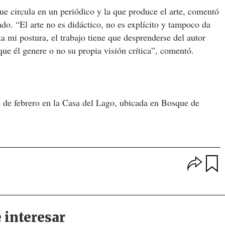
ue circula en un periódico y la que produce el arte, comentó
ado. “El arte no es didáctico, no es explícito y tampoco da
a mi postura, el trabajo tiene que desprenderse del autor
que él genere o no su propia visión crítica”, comentó.
4 de febrero en la Casa del Lago, ubicada en Bosque de
O
p
u
c
a
i
r
o
d