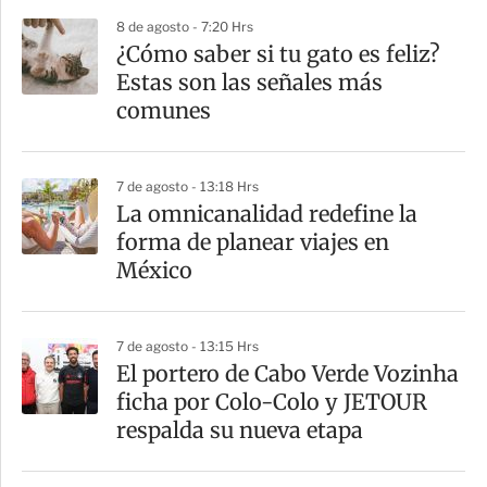
p
8 de agosto - 7:20 Hrs
a
¿Cómo saber si tu gato es feliz?
r
Estas son las señales más
t
comunes
i
r
7 de agosto - 13:18 Hrs
La omnicanalidad redefine la
forma de planear viajes en
México
7 de agosto - 13:15 Hrs
El portero de Cabo Verde Vozinha
ficha por Colo-Colo y JETOUR
respalda su nueva etapa