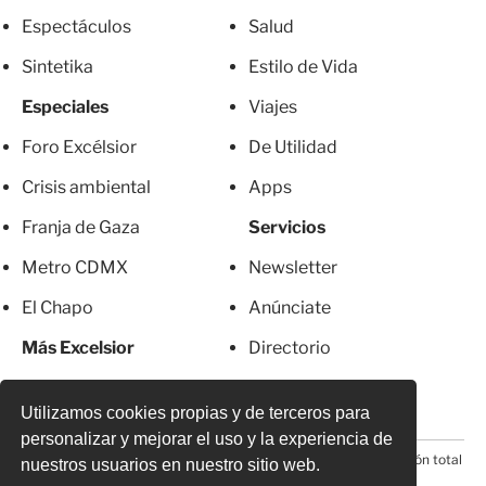
Espectáculos
Salud
Sintetika
Estilo de Vida
Especiales
Viajes
Foro Excélsior
De Utilidad
Crisis ambiental
Apps
Franja de Gaza
Servicios
Metro CDMX
Newsletter
El Chapo
Anúnciate
Más Excelsior
Directorio
Mujeres
Suscripciones
Utilizamos cookies propias y de terceros para
personalizar y mejorar el uso y la experiencia de
© 2026 Todos los derechos reservados. Prohibida la reproducción total
nuestros usuarios en nuestro sitio web.
o parcial, incluyendo cualquier medio electrónico*