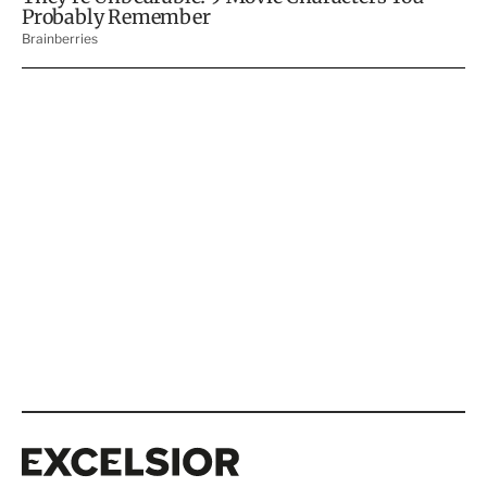
Excelsior
Excelsior