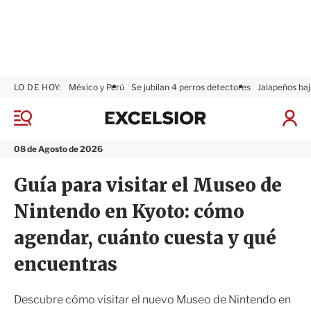
LO DE HOY:
México y Perú
Se jubilan 4 perros detectores
Jalapeños baj
E
x
M
I
c
e
n
n
e
i
08 de Agosto de 2026
ú
l
c
s
i
Guía para visitar el Museo de
i
a
o
r
Nintendo en Kyoto: cómo
r
S
e
agendar, cuánto cuesta y qué
s
i
encuentras
ó
n
Descubre cómo visitar el nuevo Museo de Nintendo en