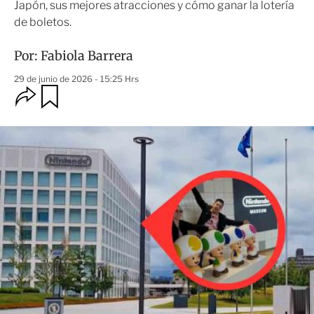
Japón, sus mejores atracciones y cómo ganar la lotería
de boletos.
Por:
Fabiola Barrera
29 de junio de 2026 - 15:25 Hrs
O
G
u
p
a
c
r
i
d
o
a
n
r
e
s
d
e
c
o
m
p
a
r
t