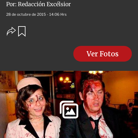
Por:
Redacción Excélsior
28 de octubre de 2015 - 14:06 Hrs
O
G
u
p
a
c
r
i
d
o
Ver Fotos
a
n
r
e
s
d
e
c
o
m
p
a
r
t
i
r