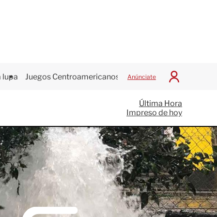
 lupa
Juegos Centroamericanos
Anúnciate
I
n
i
Última Hora
c
Impreso de hoy
i
a
r
S
e
s
i
ó
n