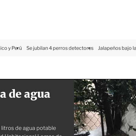
co y Perú
Se jubilan 4 perros detectores
Jalapeños bajo la
ga de agua
 litros de agua potable