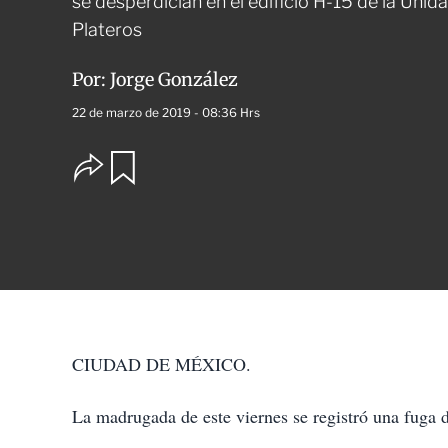
se desperdician en el edificio H-15 de la Uni
Plateros
Por:
Jorge González
22 de marzo de 2019 - 08:36 Hrs
O
G
u
p
a
c
r
i
d
o
a
n
r
e
s
d
e
c
CIUDAD DE MÉXICO.
o
m
p
La madrugada de este viernes se registró una fuga 
a
r