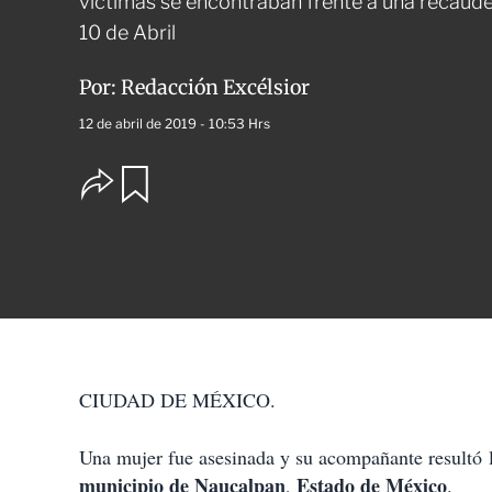
víctimas se encontraban frente a una recauder
10 de Abril
Por:
Redacción Excélsior
12 de abril de 2019 - 10:53 Hrs
O
G
u
p
a
c
r
i
d
o
a
n
r
e
s
d
e
c
CIUDAD DE MÉXICO.
o
m
p
Una mujer fue asesinada y su acompañante resultó l
a
municipio de Naucalpan
Estado de México
,
.
r