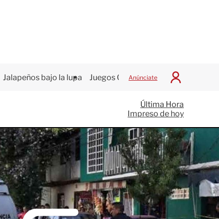
Jalapeños bajo la lupa
Juegos Centroamericanos
Anúnciate
I
n
i
Última Hora
c
Impreso de hoy
i
a
r
S
e
s
i
ó
n