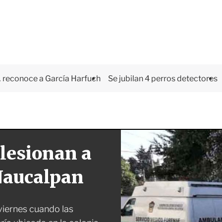
 reconoce a García Harfuch
Se jubilan 4 perros detectores
lesionan a
Naucalpan
viernes cuando las