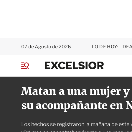
07 de Agosto de 2026
LO DE HOY:
DEA
E
x
M
c
e
e
n
l
Matan a una mujer y 
ú
s
i
o
su acompañante en 
r
Los hechos se registraron la mañana de este 