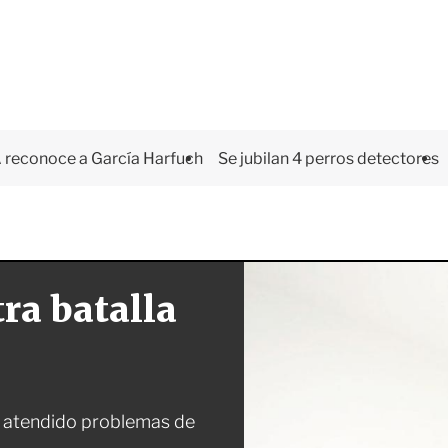
 reconoce a García Harfuch
Se jubilan 4 perros detectores
tra batalla
n atendido problemas de