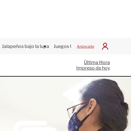
Jalapeños bajo la lupa
Juegos Centroamericanos
Anúnciate
I
n
i
Última Hora
c
Impreso de hoy
i
a
r
S
e
s
i
ó
n