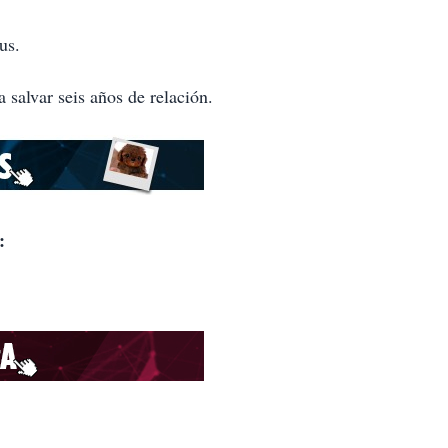
us.
 salvar seis años de relación.
: