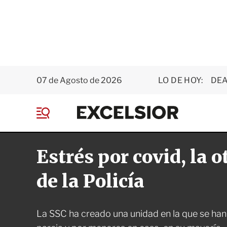
07 de Agosto de 2026
LO DE HOY:
DEA
E
x
M
c
e
e
n
l
Estrés por covid, la o
ú
s
i
o
de la Policía
r
La SSC ha creado una unidad en la que se ha