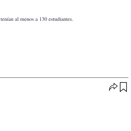
 tenían al menos a 130 estudiantes.
O
p
u
c
a
i
r
o
d
n
a