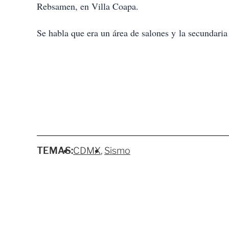
t
Rebsamen, en Villa Coapa.
i
r
Se habla que era un área de salones y la secundaria
TEMAS:
CDMX
Sismo