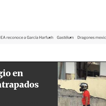
EA reconoce a García Harfuch
Gastélum
Dragones mexi
gio en
atrapados
cuela primaria, pues en