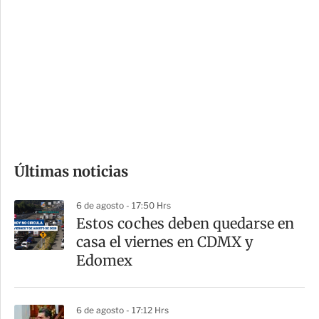
o
d
n
a
e
r
s
d
e
c
o
Últimas noticias
m
p
6 de agosto - 17:50 Hrs
a
Estos coches deben quedarse en
r
casa el viernes en CDMX y
t
Edomex
i
r
6 de agosto - 17:12 Hrs