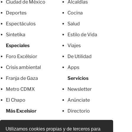
Ciudad de México
Alcaldías
Deportes
Cocina
Espectáculos
Salud
Sintetika
Estilo de Vida
Especiales
Viajes
Foro Excélsior
De Utilidad
Crisis ambiental
Apps
Franja de Gaza
Servicios
Metro CDMX
Newsletter
El Chapo
Anúnciate
Más Excelsior
Directorio
Mujeres
Suscripciones
Utilizamos cookies propias y de terceros para