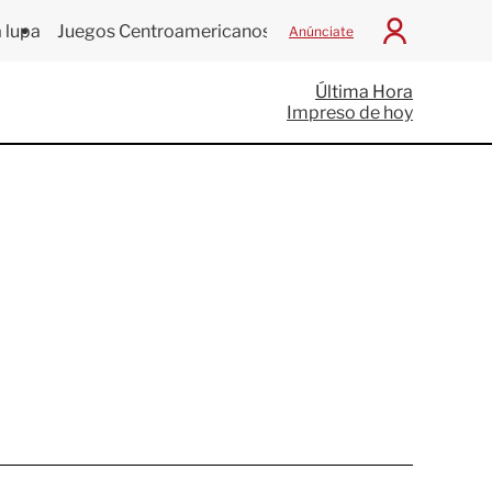
 lupa
Juegos Centroamericanos
Anúnciate
I
n
i
Última Hora
c
Impreso de hoy
i
a
r
S
e
s
i
ó
n