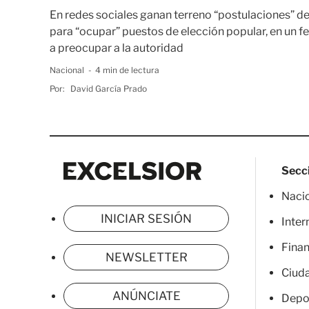
En redes sociales ganan terreno “postulaciones” de
para “ocupar” puestos de elección popular, en un
a preocupar a la autoridad
Nacional
4 min de lectura
Por:
David García Prado
Excelsior
Excelsior
Secc
Naci
INICIAR SESIÓN
Inter
Fina
NEWSLETTER
Ciud
ANÚNCIATE
Depo