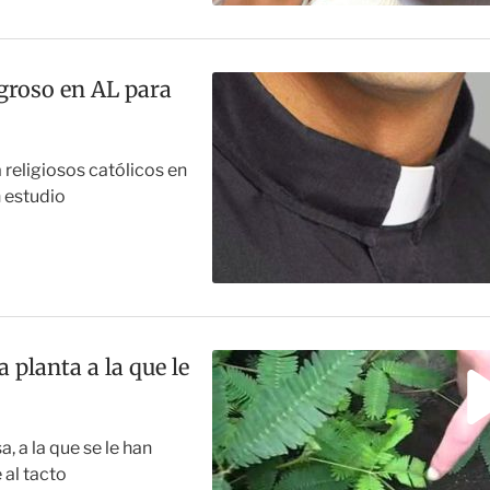
groso en AL para
 religiosos católicos en
 estudio
 planta a la que le
, a la que se le han
 al tacto