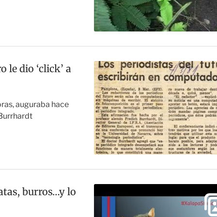
 le dio ‘click’ a
oras, auguraba hace
Burrhardt
ratas, burros…y lo