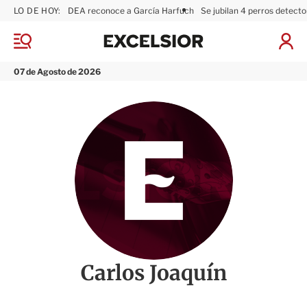
LO DE HOY:
DEA reconoce a García Harfuch
Se jubilan 4 perros detecto
E
x
M
I
c
e
n
n
e
i
07 de Agosto de 2026
ú
l
c
s
i
i
a
o
r
r
S
e
s
i
ó
n
Carlos Joaquín