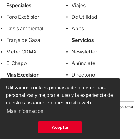
Especiales
Viajes
Foro Excélsior
De Utilidad
Crisis ambiental
Apps
Franja de Gaza
Servicios
Metro CDMX
Newsletter
El Chapo
Anúnciate
Más Excelsior
Directorio
Mujeres
Suscripciones
Utilizamos cookies propias y de terceros para
personalizar y mejorar el uso y la experiencia de
nuestros usuarios en nuestro sitio web.
© 2026 Todos los derechos reservados. Prohibida la reproducción total
Más información
o parcial, incluyendo cualquier medio electrónico*
Aceptar