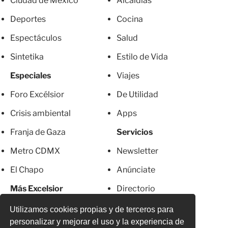
Ciudad de México
Alcaldías
Deportes
Cocina
Espectáculos
Salud
Sintetika
Estilo de Vida
Especiales
Viajes
Foro Excélsior
De Utilidad
Crisis ambiental
Apps
Franja de Gaza
Servicios
Metro CDMX
Newsletter
El Chapo
Anúnciate
Más Excelsior
Directorio
Mujeres
Suscripciones
Utilizamos cookies propias y de terceros para
personalizar y mejorar el uso y la experiencia de