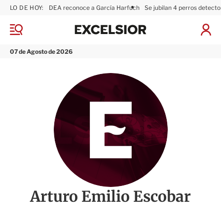
LO DE HOY:
DEA reconoce a García Harfuch
Se jubilan 4 perros detecto
E
x
M
I
c
e
n
n
e
i
07 de Agosto de 2026
ú
l
c
s
i
i
a
o
r
r
S
e
s
i
ó
n
Arturo Emilio Escobar