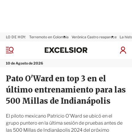
LO DE HOY:
Terremoto en Colombia
Verónica Castro reaparece
La hist
E
x
M
I
c
e
n
n
e
i
10 de Agosto de 2026
ú
l
c
s
i
Pato O'Ward en top 3 en el
i
a
o
r
último entrenamiento para las
r
S
e
500 Millas de Indianápolis
s
i
ó
El piloto mexicano Patricio O'Ward se ubicó en el
n
grupo puntero en la última sesión de pruebas antes de
las 500 Millas de Indianápolis 2024 del próximo