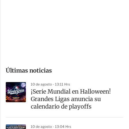
o
d
n
a
e
r
s
d
e
c
o
Últimas noticias
m
p
10 de agosto - 13:11 Hrs
a
¡Serie Mundial en Halloween!
r
Grandes Ligas anuncia su
t
calendario de playoffs
i
r
10 de agosto - 13:04 Hrs