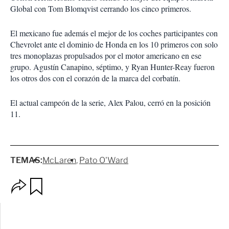
Global con Tom Blomqvist cerrando los cinco primeros.
El mexicano fue además el mejor de los coches participantes con
Chevrolet ante el dominio de Honda en los 10 primeros con solo
tres monoplazas propulsados por el motor americano en ese
grupo. Agustín Canapino, séptimo, y Ryan Hunter-Reay fueron
los otros dos con el corazón de la marca del corbatín.
El actual campeón de la serie, Alex Palou, cerró en la posición
11.
TEMAS:
McLaren
Pato O'Ward
O
G
p
u
c
a
i
r