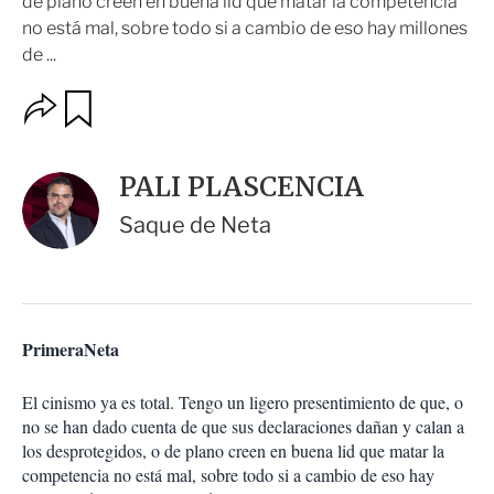
de plano creen en buena lid que matar la competencia
no está mal, sobre todo si a cambio de eso hay millones
de ...
O
G
u
p
a
c
r
i
d
PALI PLASCENCIA
o
a
n
r
Saque de Neta
e
s
d
e
c
o
PrimeraNeta
m
p
a
El cinismo ya es total. Tengo un ligero presentimiento de que, o
r
no se han dado cuenta de que sus declaraciones dañan y calan a
t
los desprotegidos, o de plano creen en buena lid que matar la
i
competencia no está mal, sobre todo si a cambio de eso hay
r