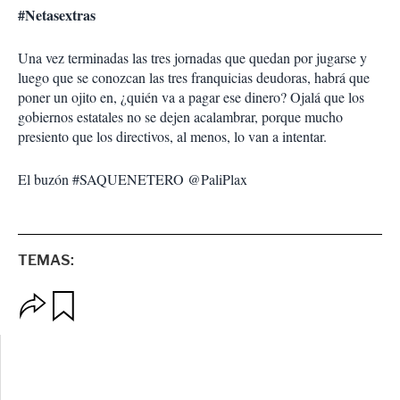
#Netasextras
Una vez terminadas las tres jornadas que quedan por jugarse y
luego que se conozcan las tres franquicias deudoras, habrá que
poner un ojito en, ¿quién va a pagar ese dinero? Ojalá que los
gobiernos estatales no se dejen acalambrar, porque mucho
presiento que los directivos, al menos, lo van a intentar.
El buzón #SAQUENETERO @PaliPlax
TEMAS:
O
G
p
u
c
a
i
r