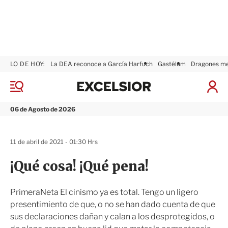
LO DE HOY:
La DEA reconoce a García Harfuch
Gastélum
Dragones m
E
x
M
I
c
e
n
n
e
i
06 de Agosto de 2026
ú
l
c
s
i
i
a
11 de abril de 2021 - 01:30 Hrs
o
r
r
S
¡Qué cosa! ¡Qué pena!
e
s
i
PrimeraNeta El cinismo ya es total. Tengo un ligero
ó
presentimiento de que, o no se han dado cuenta de que
n
sus declaraciones dañan y calan a los desprotegidos, o