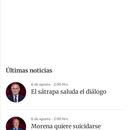
o
d
n
a
e
r
s
d
e
c
o
m
Últimas noticias
p
a
6 de agosto - 2:00 Hrs
r
El sátrapa saluda el diálogo
t
i
r
6 de agosto - 2:00 Hrs
Morena quiere suicidarse