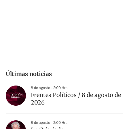
o
d
n
a
e
r
s
d
e
c
o
m
Últimas noticias
p
a
8 de agosto - 2:00 Hrs
r
Frentes Políticos / 8 de agosto de
t
2026
i
r
8 de agosto - 2:00 Hrs