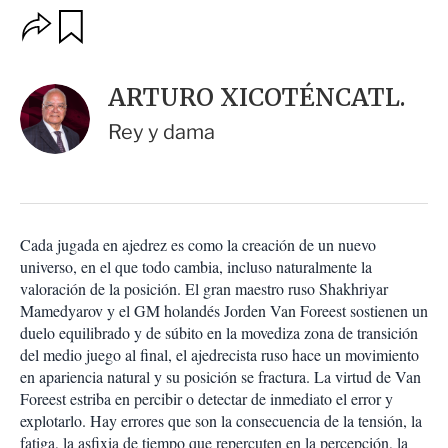
O
G
u
p
a
c
r
i
d
ARTURO XICOTÉNCATL.
o
a
n
r
Rey y dama
e
s
d
e
c
o
Cada jugada en ajedrez es como la creación de un nuevo
m
universo, en el que todo cambia, incluso naturalmente la
p
a
valoración de la posición. El gran maestro ruso Shakhriyar
r
Mamedyarov y el GM holandés Jorden Van Foreest sostienen un
t
duelo equilibrado y de súbito en la movediza zona de transición
i
del medio juego al final, el ajedrecista ruso hace un movimiento
r
en apariencia natural y su posición se fractura. La virtud de Van
Foreest estriba en percibir o detectar de inmediato el error y
explotarlo. Hay errores que son la consecuencia de la tensión, la
fatiga, la asfixia de tiempo que repercuten en la percepción, la