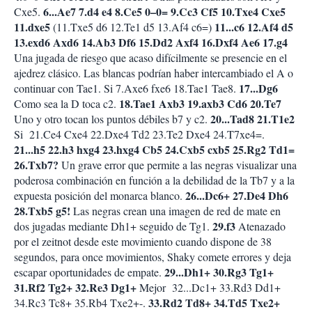
6...Ae7 7.d4 e4 8.Ce5 0–0= 9.Cc3 Cf5 10.Txe4 Cxe5
Cxe5.
11.dxe5
11...c6 12.Af4 d5
(11.Txe5 d6 12.Te1 d5 13.Af4 c6=)
13.exd6 Axd6 14.Ab3 Df6 15.Dd2 Axf4 16.Dxf4 Ae6 17.g4
Una jugada de riesgo que acaso difícilmente se presencie en el
ajedrez clásico. Las blancas podrían haber intercambiado el A o
17...Dg6
continuar con Tae1. Si 7.Axe6 fxe6 18.Tae1 Tae8.
18.Tae1 Axb3 19.axb3 Cd6 20.Te7
Como sea la D toca c2.
20...Tad8 21.T1e2
Uno y otro tocan los puntos débiles b7 y c2.
Si 21.Ce4 Cxe4 22.Dxe4 Td2 23.Te2 Dxe4 24.T7xe4=.
21...h5 22.h3 hxg4 23.hxg4 Cb5 24.Cxb5 cxb5 25.Rg2 Td1=
26.Txb7?
Un grave error que permite a las negras visualizar una
poderosa combinación en función a la debilidad de la Tb7 y a la
26...Dc6+ 27.De4 Dh6
expuesta posición del monarca blanco.
28.Txb5 g5!
Las negras crean una imagen de red de mate en
29.f3
dos jugadas mediante Dh1+ seguido de Tg1.
Atenazado
por el zeitnot desde este movimiento cuando dispone de 38
segundos, para once movimientos, Shaky comete errores y deja
29...Dh1+ 30.Rg3 Tg1+
escapar oportunidades de empate.
31.Rf2 Tg2+ 32.Re3 Dg1+
Mejor 32...Dc1+ 33.Rd3 Dd1+
33.Rd2 Td8+ 34.Td5 Txe2+
34.Rc3 Tc8+ 35.Rb4 Txe2+-.