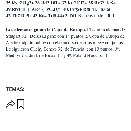
35.Rxe2 Dg2+ 36.Rd3 Df1+ 37.Rd2 Df2+ 38.Rc3? Tc8+
39.Rb4
39...Dg1 40.Txg5+ Rf8 41.Tb5 a6
Si [39.Rd3]
42.Tb7 Dc5+ 43.Ra4 Td8 44.c3 Td1
0–1
Blancas rinden.
Los alemanes ganan la Copa de Europa.
El equipo alemán de
Sttugart S.F. Deizisau ganó con 14 puntos la Copa de Europa de
Ajedrez rápido online con el concurso de otros nueve conjuntos.
Le siguieron Clichy Echecs 92, de Francia, con 13 puntos. 3º.
Mednyi Usadmik de Rusia, 11 y 4º. Poland Hussars 11.
TEMAS:
O
G
p
u
c
a
i
r