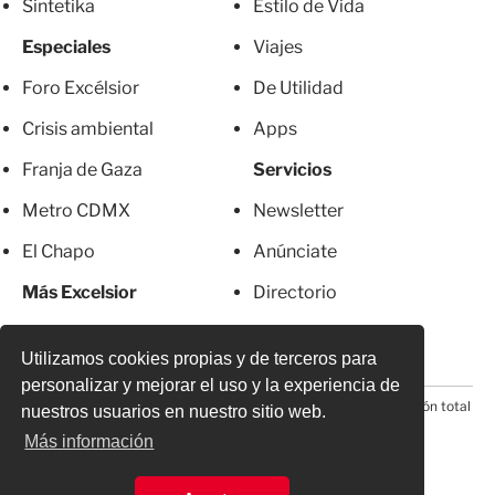
Sintetika
Estilo de Vida
Especiales
Viajes
Foro Excélsior
De Utilidad
Crisis ambiental
Apps
Franja de Gaza
Servicios
Metro CDMX
Newsletter
El Chapo
Anúnciate
Más Excelsior
Directorio
Mujeres
Suscripciones
Utilizamos cookies propias y de terceros para
personalizar y mejorar el uso y la experiencia de
© 2026 Todos los derechos reservados. Prohibida la reproducción total
nuestros usuarios en nuestro sitio web.
o parcial, incluyendo cualquier medio electrónico*
Más información