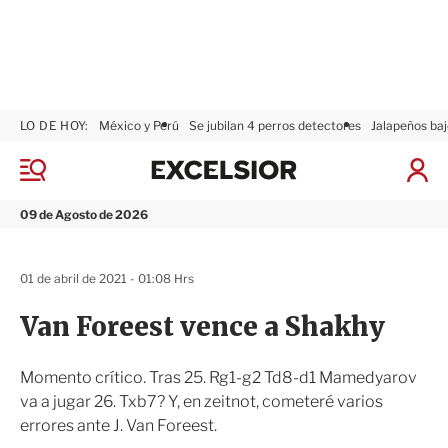
LO DE HOY:
México y Perú
Se jubilan 4 perros detectores
Jalapeños baj
E
x
M
I
c
e
n
n
e
i
09 de Agosto de 2026
ú
l
c
s
i
i
a
01 de abril de 2021 - 01:08 Hrs
o
r
r
S
Van Foreest vence a Shakhy
e
s
i
Momento crítico. Tras 25. Rg1-g2 Td8-d1 Mamedyarov
ó
va a jugar 26. Txb7? Y, en zeitnot, cometeré varios
n
errores ante J. Van Foreest.