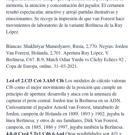
memoria, la atención y concentración del jugador. El certamen
resultó espectacular, atractivo y arrojó partidas ilustrativas y
emocionantes. Se recoge la impresión de que van Foreest hace
movimientos de laboratorio de la variante Berlinesa de la Ruy
López.
Blancas: Shakhriyar Mamedyarov, Rusia, 2,770. Negras: Jorden
Van Foreest, Holanda, 2,701. Apertura Ruy López, V.
Berlinesa, C67. R-9, Match Odiar Yurdu vs Clichy Echecs 92 ,
Copa de Europa, online, 31–03-2021.
1.e4 e5 2.Cf3 Cc6 3.Ab5 Cf6
Los módulos de cálculo valoran
Cf6 como el mejor movimiento de la posición que cumple un
principio de apertura: desarrolla y ataca con la amenaza de
capturar el peón central. Jorden trae la Berlinesa en su ADN.
Curiosamente el jugador Arnold van Foreest, tatarabuelo de
Jorden, campeón de Holanda en 1889, 1893 y 1902, jugaba la
línea Berlinesa; y otros de sus familiares, Dirk Van Foreest,
campeón, en 1885, 1886 y 1997, jugaba también la Berlinesa.
4.0–0 Cxe4 5.Te1 Cd6 6.Aa4
Otras posibilidades son Af1 y