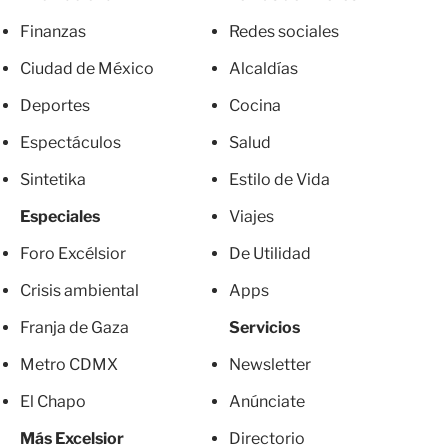
Finanzas
Redes sociales
Ciudad de México
Alcaldías
Deportes
Cocina
Espectáculos
Salud
Sintetika
Estilo de Vida
Especiales
Viajes
Foro Excélsior
De Utilidad
Crisis ambiental
Apps
Franja de Gaza
Servicios
Metro CDMX
Newsletter
El Chapo
Anúnciate
Más Excelsior
Directorio