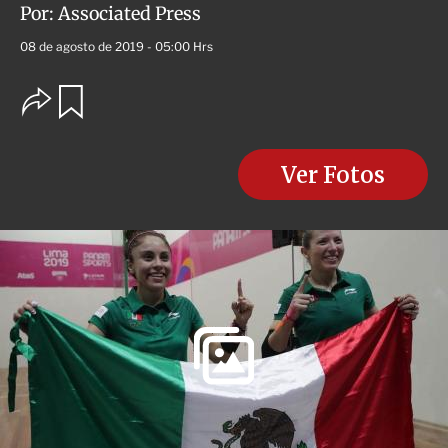
Por:
Associated Press
08 de agosto de 2019 - 05:00 Hrs
O
G
u
p
a
c
r
i
d
o
Ver Fotos
a
n
r
e
s
d
e
c
o
m
p
a
r
t
i
r