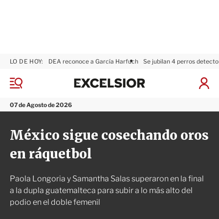
LO DE HOY:
DEA reconoce a García Harfuch
Se jubilan 4 perros detecto
E
x
M
I
c
e
n
n
e
i
07 de Agosto de 2026
ú
l
c
s
i
México sigue cosechando oros
i
a
o
r
en ráquetbol
r
S
e
s
Paola Longoria y Samantha Salas superaron en la final
i
ó
a la dupla guatemalteca para subir a lo más alto del
n
podio en el doble femenil