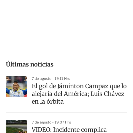
n
a
e
r
s
d
e
c
o
Últimas noticias
m
p
7 de agosto - 19:11 Hrs
a
El gol de Jáminton Campaz que lo
r
alejaría del América; Luis Chávez
t
en la órbita
i
r
7 de agosto - 19:07 Hrs
VIDEO: Incidente complica