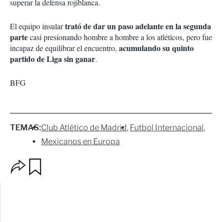
superar la defensa rojiblanca.
trató de dar un paso adelante en la segunda
El equipo insular
parte
casi presionando hombre a hombre a los atléticos, pero fue
acumulando su quinto
incapaz de equilibrar el encuentro,
partido de Liga sin ganar
.
BFG
TEMAS:
Club Atlético de Madrid
Futbol Internacional
Mexicanos en Europa
O
G
p
u
c
a
i
r
o
d