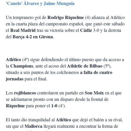
'Canelo' Álvarez y Jaime Munguía
Rodrigo Riquelme
Un tempranero gol de
(4) afianza al Atlético
en la cuarta plaza del campeonato español, que ganó este sábado
Real Madrid
Cádiz
el
tras su victoria sobre el
3-0 y la derrota
Barça 4-2 en Girona
del
.
Atlético
(4º) sigue defendiendo el último puesto que da acceso a
Champions
Athletic de Bilbao
la
, ante el acoso del
(5º),
a falta de cuatro
situado a seis puntos de los colchoneros
jornadas
para el final.
rojiblancos
Son Moix
Los
controlaron un partido en
en el que
se adelantaron pronto con un disparo desde la frontal de
Riquelme
1-0
para poner el
(4').
Atlético
El tanto dio tranquilidad al
que dejó el balón a su rival,
Mallorca
sin que el
llegará realmente a encontrar la forma de