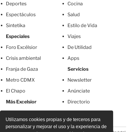
Deportes
Cocina
Espectáculos
Salud
Sintetika
Estilo de Vida
Especiales
Viajes
Foro Excélsior
De Utilidad
Crisis ambiental
Apps
Franja de Gaza
Servicios
Metro CDMX
Newsletter
El Chapo
Anúnciate
Más Excelsior
Directorio
Mujeres
Suscripciones
Utilizamos cookies propias y de terceros para
personalizar y mejorar el uso y la experiencia de