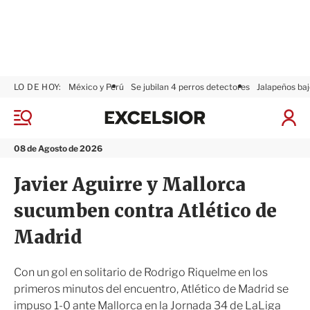
LO DE HOY:
México y Perú
Se jubilan 4 perros detectores
Jalapeños baj
E
x
M
I
c
e
n
n
e
i
08 de Agosto de 2026
ú
l
c
s
i
Javier Aguirre y Mallorca
i
a
o
r
sucumben contra Atlético de
r
S
e
Madrid
s
i
ó
Con un gol en solitario de Rodrigo Riquelme en los
n
primeros minutos del encuentro, Atlético de Madrid se
impuso 1-0 ante Mallorca en la Jornada 34 de LaLiga