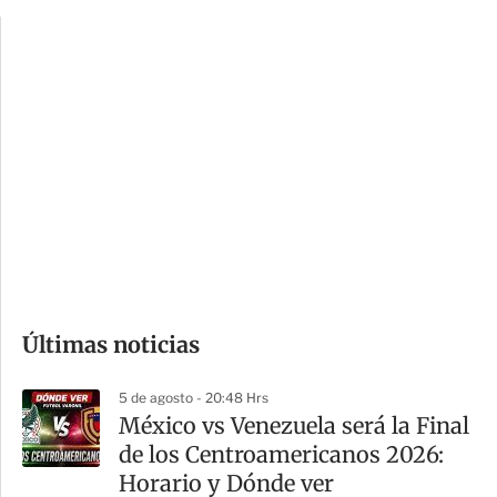
p
u
c
a
i
r
o
d
n
a
e
r
s
d
e
c
o
Últimas noticias
m
p
5 de agosto - 20:48 Hrs
a
México vs Venezuela será la Final
r
de los Centroamericanos 2026:
t
Horario y Dónde ver