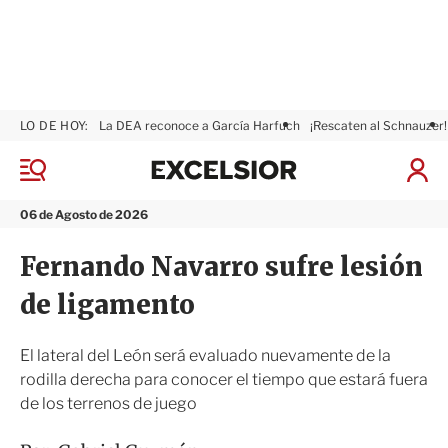
LO DE HOY:
La DEA reconoce a García Harfuch
¡Rescaten al Schnauzer!
E
x
M
I
c
e
n
n
e
i
06 de Agosto de 2026
ú
l
c
s
i
Fernando Navarro sufre lesión
i
a
o
r
de ligamento
r
S
e
s
El lateral del León será evaluado nuevamente de la
i
rodilla derecha para conocer el tiempo que estará fuera
ó
de los terrenos de juego
n