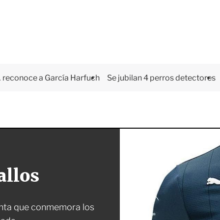
 reconoce a García Harfuch
Se jubilan 4 perros detectores
allos
enta que conmemora los