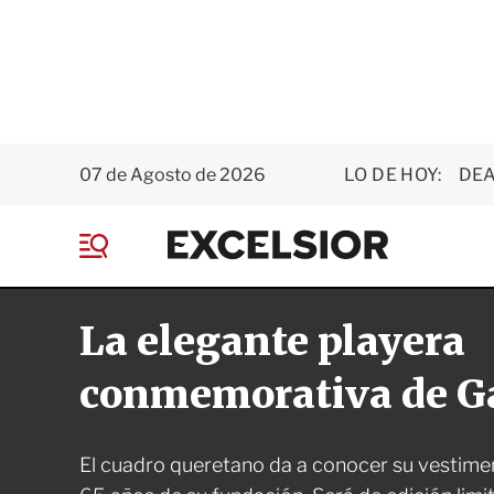
07 de Agosto de 2026
LO DE HOY:
DEA
E
x
M
c
e
e
n
l
La elegante playera
ú
s
i
o
conmemorativa de G
r
El cuadro queretano da a conocer su vestim