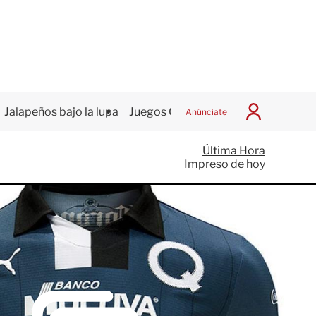
Jalapeños bajo la lupa
Juegos Centroamericanos
Anúnciate
I
n
i
Última Hora
c
Impreso de hoy
i
a
r
S
e
s
i
ó
n