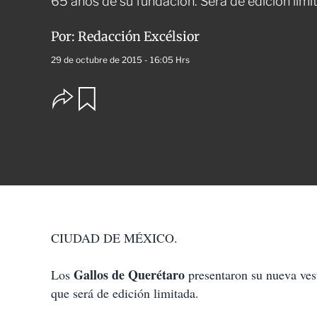
65 años de su fundación. Será de edición limi
Por:
Redacción Excélsior
29 de octubre de 2015 - 16:05 Hrs
O
G
u
p
a
c
r
i
d
o
a
n
r
e
s
d
e
c
CIUDAD DE MÉXICO.
o
m
p
Gallos de Querétaro
Los
presentaron su nueva ve
a
que será de edición limitada.
r
t