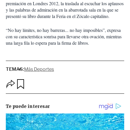
premiación en Londres 2012, la traslada al escuchar los aplausos
y las palabras de admiración en la abarrotada sala en la que se
presentó su libro durante la Feria en el Zócalo capitalino.
“No hay límites, no hay barreras... no hay imposibles”, expresa
con su característica sonrisa para llevarse otra ovación, mientras
una larga fila lo espera para la firma de libros.
TEMAS:
Más Deportes
O
G
p
u
c
a
i
r
o
d
n
a