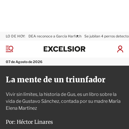
LO DE HOY:
DEA reconoce a García Harfuch
Se jubilan 4 perros detecto
E
x
M
I
c
e
n
n
e
i
07 de Agosto de 2026
ú
l
c
s
i
La mente de un triunfador
i
a
o
r
r
S
Vivir sin límites, la historia de Gus, es un libro sobre la
e
s
vida de Gustavo Sánchez, contada por su madre María
i
Elena Martínez
ó
n
Por:
Héctor Linares