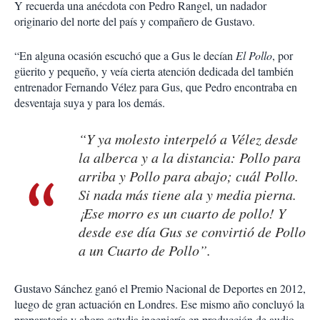
Y recuerda una anécdota con Pedro Rangel, un nadador
originario del norte del país y compañero de Gustavo.
“En alguna ocasión escuchó que a Gus le decían
El Pollo
, por
güerito y pequeño, y veía cierta atención dedicada del también
entrenador Fernando Vélez para Gus, que Pedro encontraba en
desventaja suya y para los demás.
“Y ya molesto interpeló a Vélez desde
la alberca y a la distancia:
Pollo
para
arriba y
Pollo
para abajo; cuál
Pollo
.
Si nada más tiene ala y media pierna.
¡Ese morro es un cuarto de pollo! Y
desde ese día Gus se convirtió de
Pollo
a un
Cuarto de Pollo
”.
Gustavo Sánchez ganó el Premio Nacional de Deportes en 2012,
luego de gran actuación en Londres. Ese mismo año concluyó la
preparatoria y ahora estudia ingeniería en producción de audio,