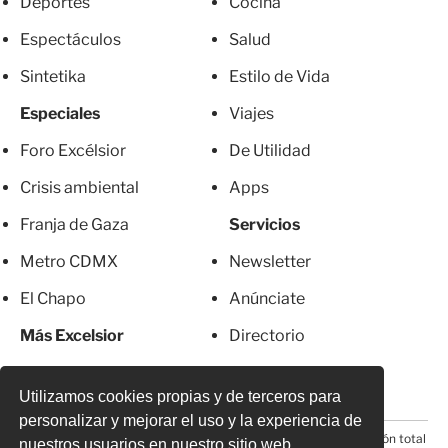
Deportes
Cocina
Espectáculos
Salud
Sintetika
Estilo de Vida
Especiales
Viajes
Foro Excélsior
De Utilidad
Crisis ambiental
Apps
Franja de Gaza
Servicios
Metro CDMX
Newsletter
El Chapo
Anúnciate
Más Excelsior
Directorio
Mujeres
Suscripciones
Utilizamos cookies propias y de terceros para
personalizar y mejorar el uso y la experiencia de
© 2026 Todos los derechos reservados. Prohibida la reproducción total
nuestros usuarios en nuestro sitio web.