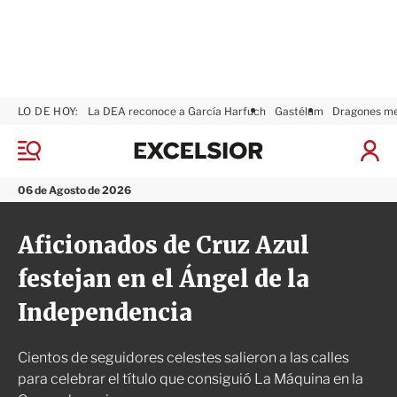
LO DE HOY:
La DEA reconoce a García Harfuch
Gastélum
Dragones m
E
x
M
I
c
e
n
n
e
i
06 de Agosto de 2026
ú
l
c
s
i
Aficionados de Cruz Azul
i
a
o
r
festejan en el Ángel de la
r
S
e
Independencia
s
i
ó
Cientos de seguidores celestes salieron a las calles
n
para celebrar el título que consiguió La Máquina en la