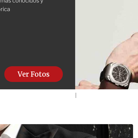
s más conocidos y
rica
Ver Fotos