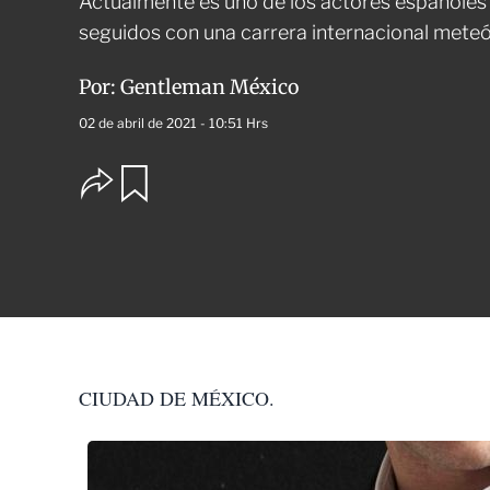
Actualmente es uno de los actores españole
seguidos con una carrera internacional meteó
Por:
Gentleman México
02 de abril de 2021 - 10:51 Hrs
O
G
u
p
a
c
r
i
d
o
a
n
r
e
s
d
e
c
CIUDAD DE MÉXICO.
o
m
p
a
r