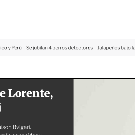
co y Perú
Se jubilan 4 perros detectores
Jalapeños bajo la
e Lorente,
i
ison Bvlgari.