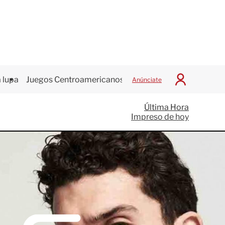
 lupa
Juegos Centroamericanos
Anúnciate
I
n
i
Última Hora
c
Impreso de hoy
i
a
r
S
e
s
i
ó
n