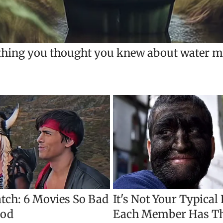
t
i
r