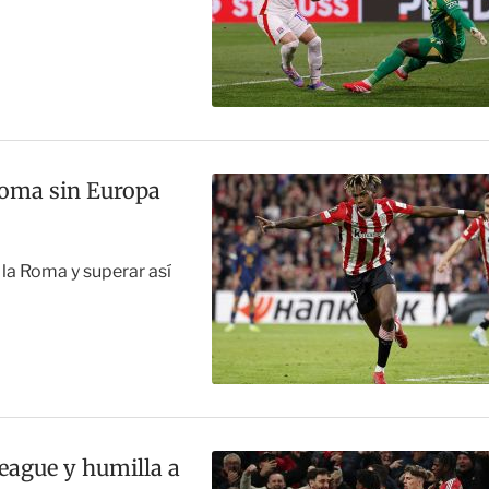
 Roma sin Europa
a la Roma y superar así
eague y humilla a