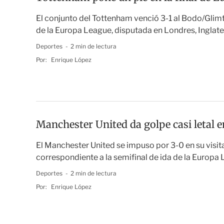
El conjunto del Tottenham venció 3-1 al Bodo/Glimt 
de la Europa League, disputada en Londres, Inglate
Deportes
2 min de lectura
Por:
Enrique López
Manchester United da golpe casi letal 
El Manchester United se impuso por 3-0 en su visita 
correspondiente a la semifinal de ida de la Europa
Deportes
2 min de lectura
Por:
Enrique López