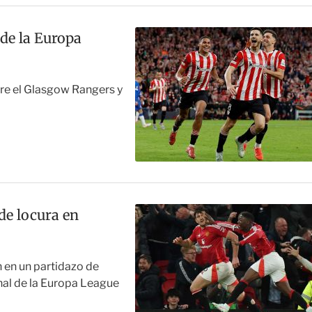
 de la Europa
bre el Glasgow Rangers y
de locura en
 en un partidazo de
inal de la Europa League