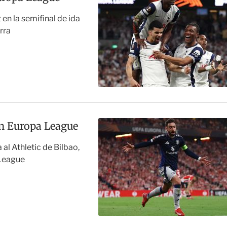
en la semifinal de ida
rra
en Europa League
al Athletic de Bilbao,
 League