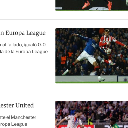
 en Europa League
nal fallado, igualó 0-0
ida de la Europa League
ester United
nte el Manchester
 Europa League