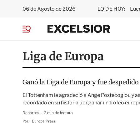
06 de Agosto de 2026
LO DE HOY:
Luc
E
x
M
c
e
e
n
l
ú
Liga de Europa
s
i
o
r
Ganó la Liga de Europa y fue despedido
El Tottenham le agradeció a Ange Postecoglou y a
recordado en su historia por ganar un trofeo europ
Deportes
2 min de lectura
Por:
Europa Press