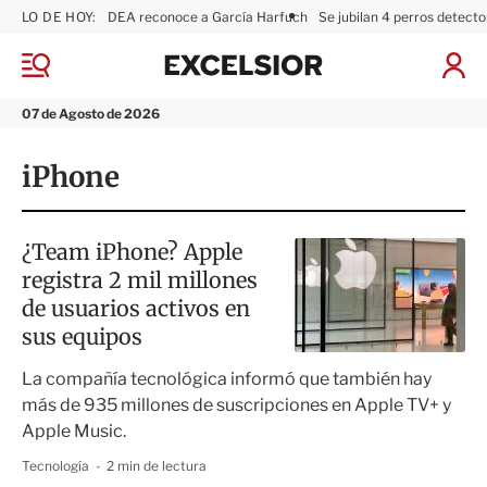
LO DE HOY:
DEA reconoce a García Harfuch
Se jubilan 4 perros detecto
E
x
M
I
c
e
n
n
e
i
07 de Agosto de 2026
ú
l
c
s
i
iPhone
i
a
o
r
r
S
e
¿Team iPhone? Apple
s
registra 2 mil millones
i
ó
de usuarios activos en
n
sus equipos
La compañía tecnológica informó que también hay
más de 935 millones de suscripciones en Apple TV+ y
Apple Music.
Tecnología
2 min de lectura