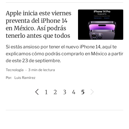
Apple inicia este viernes
preventa del iPhone 14
en México. Así podrás
tenerlo antes que todos
Si estás ansioso por tener el nuevo iPhone 14, aquí te
explicamos cómo podrás comprarlo en México a partir
de este 23 de septiembre.
Tecnología
3 min de lectura
Por:
Luis Ramírez
A
S
1
2
3
4
5
n
i
t
g
e
u
r
i
i
e