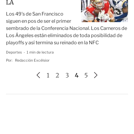
LA
Los 49’s de San Francisco
siguen en pos de ser el primer
sembrado de la Conferencia Nacional. Los Carneros de
Los Ángeles están eliminados de toda posibilidad de
playoffs y así termina su reinado en la NFC
Deportes
1 min de lectura
Por:
Redacción Excélsior
A
S
1
2
3
4
5
n
i
t
g
e
u
r
i
i
e
o
n
r
t