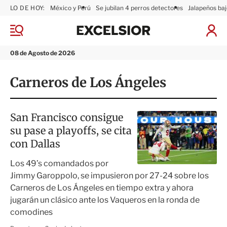
LO DE HOY:
México y Perú
Se jubilan 4 perros detectores
Jalapeños baj
E
x
M
I
c
e
n
n
e
i
08 de Agosto de 2026
ú
l
c
s
i
Carneros de Los Ángeles
i
a
o
r
r
S
e
San Francisco consigue
s
su pase a playoffs, se cita
i
ó
con Dallas
n
Los 49’s comandados por
Jimmy Garoppolo, se impusieron por 27-24 sobre los
Carneros de Los Ángeles en tiempo extra y ahora
jugarán un clásico ante los Vaqueros en la ronda de
comodines