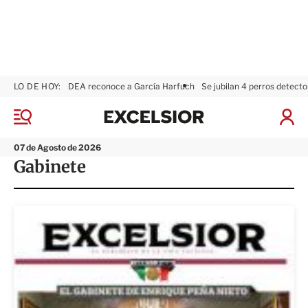
LO DE HOY:
DEA reconoce a García Harfuch
Se jubilan 4 perros detecto
E
x
M
I
c
e
n
n
e
i
07 de Agosto de 2026
ú
l
c
Gabinete
s
i
i
a
o
r
r
S
e
s
i
ó
n