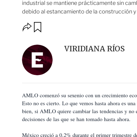
industrial se mantiene prácticamente sin cam
debido al estancamiento de la construcción y 
O
G
u
p
a
c
r
i
d
VIRIDIANA RÍOS
o
a
n
r
e
s
d
e
c
o
AMLO comenzó su sexenio con un crecimiento econó
m
p
Esto no es cierto. Lo que vemos hasta ahora es una
a
bien, si AMLO quiere cambiar las tendencias y no 
r
t
decisiones de las que se han tomado hasta ahora.
i
r
México creció a 0.2% durante el primer trimestre 