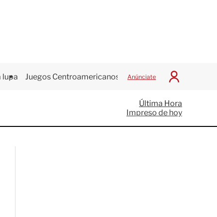
 lupa
Juegos Centroamericanos
Anúnciate
I
n
i
Última Hora
c
Impreso de hoy
i
a
r
S
e
s
i
ó
n