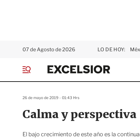
07 de Agosto de 2026
LO DE HOY:
Méxi
E
x
M
c
e
e
n
l
ú
s
26 de mayo de 2019 - 01:43 Hrs
i
o
Calma y perspectiva
r
El bajo crecimiento de este año es la continua