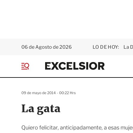
06 de Agosto de 2026
LO DE HOY:
La D
E
x
M
c
e
e
n
l
ú
s
09 de mayo de 2014 - 00:22 Hrs
i
o
La gata
r
Quiero felicitar, anticipadamente, a esas muj