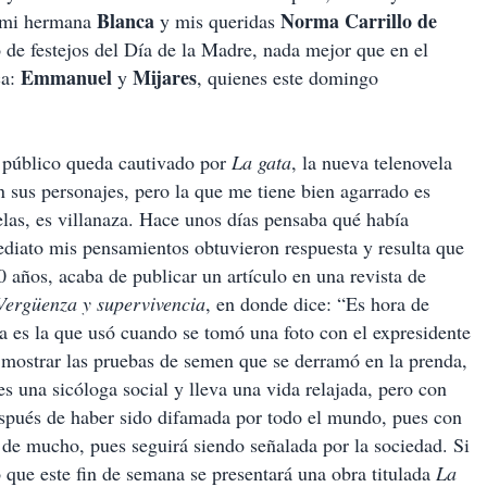
Blanca
Norma Carrillo de
a mi hermana
y mis queridas
 de festejos del Día de la Madre, nada mejor que en el
Emmanuel
Mijares
ca:
y
, quienes este domingo
 público queda cautivado por
La gata
, la nueva telenovela
n sus personajes, pero la que me tiene bien agarrado es
elas, es villanaza. Hace unos días pensaba qué había
ediato mis pensamientos obtuvieron respuesta y resulta que
0 años, acaba de publicar un artículo en una revista de
Vergüenza y supervivencia
, en donde dice: “Es hora de
na es la que usó cuando se tomó una foto con el expresidente
a mostrar las pruebas de semen que se derramó en la prenda,
 una sicóloga social y lleva una vida relajada, pero con
spués de haber sido difamada por todo el mundo, pues con
va de mucho, pues seguirá siendo señalada por la sociedad. Si
 que este fin de semana se presentará una obra titulada
La