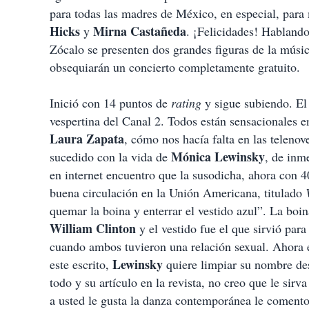
para todas las madres de México, en especial, par
Hicks
Mirna Castañeda
y
. ¡Felicidades! Hablando
Zócalo se presenten dos grandes figuras de la músi
obsequiarán un concierto completamente gratuito.
Inició con 14 puntos de
rating
y sigue subiendo. El
vespertina del Canal 2. Todos están sensacionales e
Laura Zapata
, cómo nos hacía falta en las telenov
Mónica Lewinsky
sucedido con la vida de
, de inm
en internet encuentro que la susodicha, ahora con 4
buena circulación en la Unión Americana, titulado
quemar la boina y enterrar el vestido azul”. La boi
William Clinton
y el vestido fue el que sirvió par
cuando ambos tuvieron una relación sexual. Ahora es
Lewinsky
este escrito,
quiere limpiar su nombre de
todo y su artículo en la revista, no creo que le sir
a usted le gusta la danza contemporánea le comento