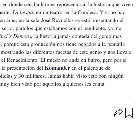
, en donde seis bailarines representarán la historia que viven
uerte.
La bestia
, en un teatro, en la Condesa. Y si no hay
n cine, en la sala José Revueltas se está presentando el
serio, para los que estábamos con el pendiente, ya me
inci´s Demons,
la historia jamás contada del genio más
, porque esta producción nos tiene pegados a la pantalla
 mostrando las diferentes facetas de este genio y nos lleva a
 el Renacimiento. El miedo no anda en burro, pero por si
Komander
 la presentación del
en el palenque de
icías y 30 militares. Jamás había visto esto con ningún
 muy bien visto por aquellos a quienes les canta.
O
p
u
c
a