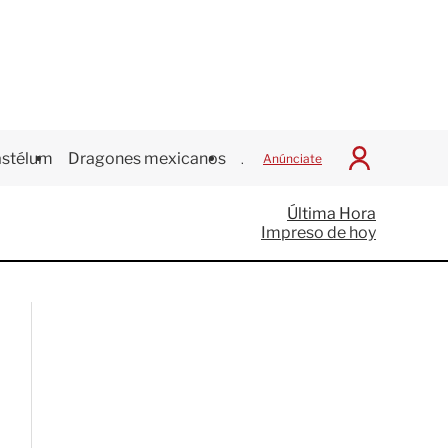
stélum
Dragones mexicanos
Juegos Centroamericanos
Anúnciate
I
n
i
Última Hora
c
Impreso de hoy
i
a
r
S
e
s
i
ó
n