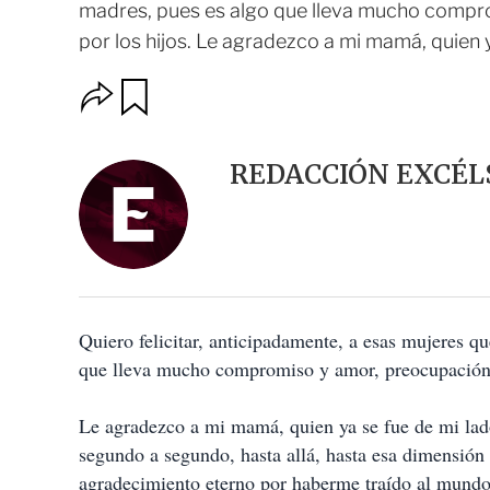
madres, pues es algo que lleva mucho comprom
por los hijos. Le agradezco a mi mamá, quien ya
O
G
u
p
a
c
r
i
d
REDACCIÓN EXCÉL
o
a
n
r
e
s
d
e
c
o
Quiero felicitar, anticipadamente, a esas mujeres q
m
p
que lleva mucho compromiso y amor, preocupación y 
a
r
t
Le agradezco a mi mamá, quien ya se fue de mi lad
i
segundo a segundo, hasta allá, hasta esa dimensión
r
agradecimiento eterno por haberme traído al mundo