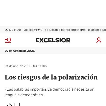
LO DE HOY:
México y Perú
Se jubilan 4 perros detectores
Jalapeños baj
E
x
M
I
c
e
n
n
e
i
07 de Agosto de 2026
ú
l
c
s
i
i
a
04 de abril de 2021 - 03:57 Hrs
o
r
r
S
Los riesgos de la polarización
e
s
i
• Las palabras importan. La democracia necesita un
ó
lenguaje democrático.
n
O
G