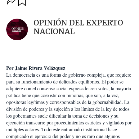
u
p
a
c
r
i
d
OPINIÓN DEL EXPERTO
o
a
n
NACIONAL
r
e
s
d
e
c
o
Por Jaime Rivera Velázquez
m
La democracia es una forma de gobierno compleja, que requiere
p
a
para su funcionamiento de delicados equilibrios. El poder se
r
adquiere con el consenso social expresado con votos; la mayoría
t
política tiene que coexistir con minorías, que son, a la vez,
i
opositoras legítimas y corresponsables de la gobernabilidad. La
r
división de poderes y la sujeción a los límites de la ley de todos
los gobernantes suele dificultar la toma de decisiones y su
ejecución transcurre por procedimientos estrictos y vigilados por
múltiples actores. Todo este entramado institucional hace
complicado el ejercicio del poder y no es raro que algunos