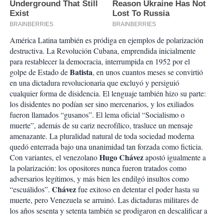
América Latina también es pródiga en ejemplos de polarización
destructiva. La Revolución Cubana, emprendida inicialmente
para restablecer la democracia, interrumpida en 1952 por el
Batista
golpe de Estado de
, en unos cuantos meses se convirtió
en una dictadura revolucionaria que excluyó y persiguió
cualquier forma de disidencia. El lenguaje también hizo su parte:
los disidentes no podían ser sino mercenarios, y los exiliados
fueron llamados “gusanos”. El lema oficial “Socialismo o
muerte”, además de su cariz necrofílico, trasluce un mensaje
amenazante. La pluralidad natural de toda sociedad moderna
quedó enterrada bajo una unanimidad tan forzada como ficticia.
Hugo
Chávez
Con variantes, el venezolano
apostó igualmente a
la polarización: los opositores nunca fueron tratados como
adversarios legítimos, y más bien les endilgó insultos como
Chávez
“escuálidos”.
fue exitoso en detentar el poder hasta su
muerte, pero Venezuela se arruinó. Las dictaduras militares de
los años sesenta y setenta también se prodigaron en descalificar a