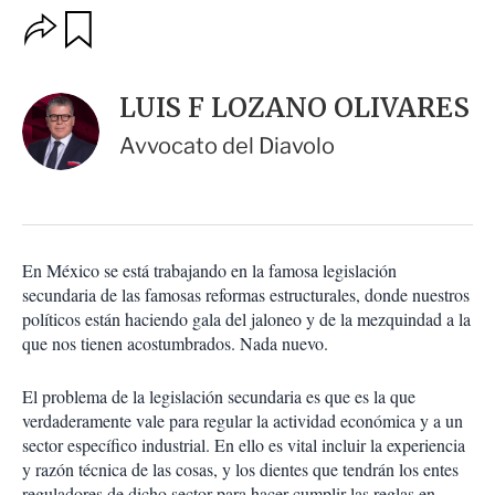
O
G
u
p
a
c
r
i
d
LUIS F LOZANO OLIVARES
o
a
n
r
Avvocato del Diavolo
e
s
d
e
c
o
En México se está trabajando en la famosa legislación
m
secundaria de las famosas reformas estructurales, donde nuestros
p
a
políticos están haciendo gala del jaloneo y de la mezquindad a la
r
que nos tienen acostumbrados. Nada nuevo.
t
i
El problema de la legislación secundaria es que es la que
r
verdaderamente vale para regular la actividad económica y a un
sector específico industrial. En ello es vital incluir la experiencia
y razón técnica de las cosas, y los dientes que tendrán los entes
reguladores de dicho sector para hacer cumplir las reglas en