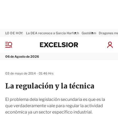
LO DE HOY:
La DEA reconoce a García Harfuch
Gastélum
Dragones m
E
x
M
I
c
e
n
n
e
i
06 de Agosto de 2026
ú
l
c
s
i
i
a
03 de mayo de 2014 - 01:46 Hrs
o
r
r
S
La regulación y la técnica
e
s
i
El problema dela legislación secundaria es que es la
ó
que verdaderamente vale para regular la actividad
n
económica ya un sector específico industrial.