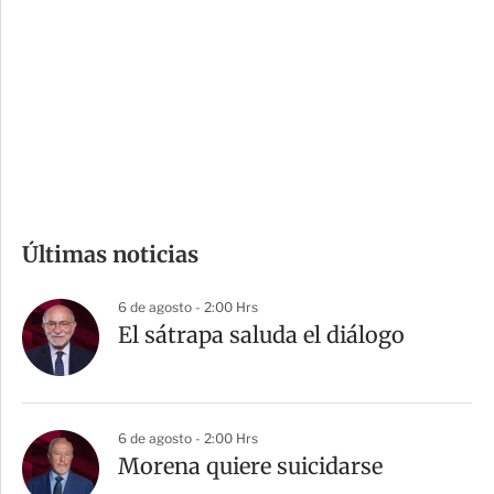
n
a
e
r
s
d
e
c
o
m
Últimas noticias
p
a
6 de agosto - 2:00 Hrs
r
El sátrapa saluda el diálogo
t
i
r
6 de agosto - 2:00 Hrs
Morena quiere suicidarse