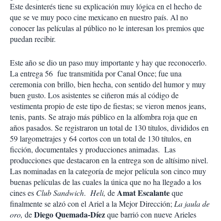
Este desinterés tiene su explicación muy lógica en el hecho de
que se ve muy poco cine mexicano en nuestro país. Al no
conocer las películas al público no le interesan los premios que
puedan recibir.
Este año se dio un paso muy importante y hay que reconocerlo.
La entrega 56 fue transmitida por Canal Once; fue una
ceremonia con brillo, bien hecha, con sentido del humor y muy
buen gusto. Los asistentes se ciñeron más al código de
vestimenta propio de este tipo de fiestas; se vieron menos jeans,
tenis, pants. Se atrajo más público en la alfombra roja que en
años pasados. Se registraron un total de 130 títulos, divididos en
59 largometrajes y 64 cortos con un total de 130 títulos, en
ficción, documentales y producciones animadas. Las
producciones que destacaron en la entrega son de altísimo nivel.
Las nominadas en la categoría de mejor película son cinco muy
buenas películas de las cuales la única que no ha llegado a los
Amat Escalante
cines es
Club Sandwich
.
Heli,
de
que
finalmente se alzó con el Ariel a la Mejor Dirección;
La jaula de
Diego Quemada-Díez
oro,
de
que barrió con nueve Arieles