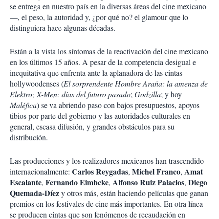
se entrega en nuestro país en la diversas áreas del cine mexicano
—, el peso, la autoridad y, ¿por qué no? el glamour que lo
distinguiera hace algunas décadas.
Están a la vista los síntomas de la reactivación del cine mexicano
en los últimos 15 años. A pesar de la competencia desigual e
inequitativa que enfrenta ante la aplanadora de las cintas
hollywoodenses (
El sorprendente Hombre Araña: la amenza de
Elektro; X-Men: días del futuro pasado
;
Godzilla
; y hoy
Maléfica
) se va abriendo paso con bajos presupuestos, apoyos
tibios por parte del gobierno y las autoridades culturales en
general, escasa difusión, y grandes obstáculos para su
distribución.
Las producciones y los realizadores mexicanos han trascendido
Carlos Reygadas
Michel Franco
Amat
internacionalmente:
,
,
Escalante
Fernando Eimbcke
Alfonso Ruiz Palacios
Diego
,
,
,
Quemada-Díez
y otros más, están haciendo películas que ganan
premios en los festivales de cine más importantes. En otra línea
se producen cintas que son fenómenos de recaudación en