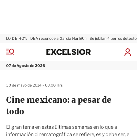
LO DE HOY:
DEA reconoce a García Harfuch
Se jubilan 4 perros detecto
E
x
M
I
c
e
n
n
e
i
07 de Agosto de 2026
ú
l
c
s
i
i
a
30 de mayo de 2014 - 03:00 Hrs
o
r
r
S
Cine mexicano: a pesar de
e
s
todo
i
ó
n
El gran tema en estas últimas semanas en lo que a
información cinematográfica se refiere, es y debe ser, el