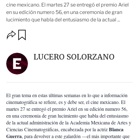
cine mexicano. El martes 27 se entregó el premio Ariel
en su edición numero 56, en una ceremonia de gran
lucimiento que habla del entusiasmo de la actual ...
O
G
u
p
a
c
r
i
d
LUCERO SOLORZANO
o
a
n
r
e
s
d
e
c
El gran tema en estas últimas semanas en lo que a información
o
cinematográfica se refiere, es y debe ser, el cine mexicano. El
m
martes 27 se entregó el premio Ariel en su edición numero 56,
p
a
en una ceremonia de gran lucimiento que habla del entusiasmo
r
de la actual administración de la Academia Mexicana de Artes y
t
Blanca
Ciencias Cinematográficas, encabezada por la actriz
i
Guerra
, para devolver a este galardón —el más importante que
r