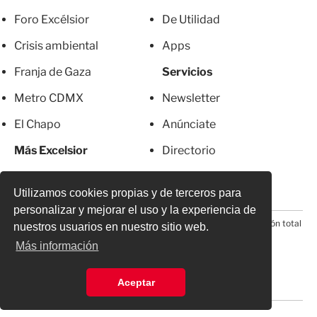
Foro Excélsior
De Utilidad
Crisis ambiental
Apps
Franja de Gaza
Servicios
Metro CDMX
Newsletter
El Chapo
Anúnciate
Más Excelsior
Directorio
Mujeres
Suscripciones
Utilizamos cookies propias y de terceros para
personalizar y mejorar el uso y la experiencia de
© 2026 Todos los derechos reservados. Prohibida la reproducción total
nuestros usuarios en nuestro sitio web.
o parcial, incluyendo cualquier medio electrónico*
Más información
Aceptar