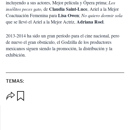
incluyendo a sus actores, Mejor película y Ópera prima;
Los
Claudia Saint-Luce
insólitos peces gato,
de
, Ariel a la Mejor
Lisa Owen
Coactuación Femenina para
;
No quiero dormir sola
Adriana Roel
que se llevó el Ariel a la Mejor Actriz,
.
2013-2014 ha sido un gran período para el cine nacional, pero
de nuevo el gran obstáculo, el Godzilla de los productores
mexicanos siguen siendo la promoción, la distribución y la
exhibición.
TEMAS:
O
G
p
u
c
a
i
r
o
d