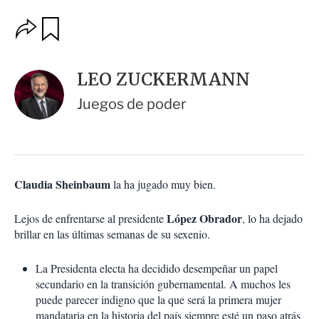
O
G
u
p
a
c
r
i
d
LEO ZUCKERMANN
o
a
n
r
Juegos de poder
e
s
d
e
c
o
Claudia Sheinbaum
la ha jugado muy bien.
m
p
a
López Obrador
Lejos de enfrentarse al presidente
, lo ha dejado
r
brillar en las últimas semanas de su sexenio.
t
i
r
La Presidenta electa ha decidido desempeñar un papel
secundario en la transición gubernamental. A muchos les
puede parecer indigno que la que será la primera mujer
mandataria en la historia del país siempre esté un paso atrás