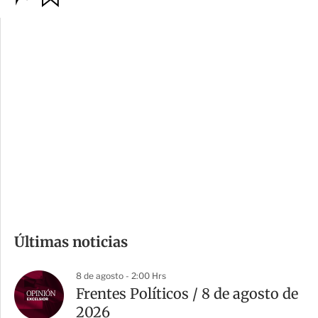
p
u
c
a
i
r
o
d
n
a
e
r
s
d
e
c
o
m
Últimas noticias
p
a
8 de agosto - 2:00 Hrs
r
Frentes Políticos / 8 de agosto de
t
2026