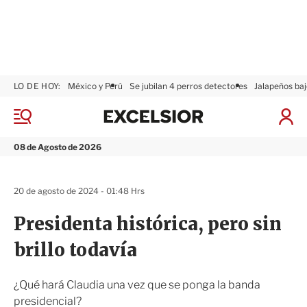
LO DE HOY:
México y Perú
Se jubilan 4 perros detectores
Jalapeños baj
E
x
M
I
c
e
n
n
e
i
08 de Agosto de 2026
ú
l
c
s
i
i
a
20 de agosto de 2024 - 01:48 Hrs
o
r
r
S
Presidenta histórica, pero sin
e
s
brillo todavía
i
ó
n
¿Qué hará Claudia una vez que se ponga la banda
presidencial?