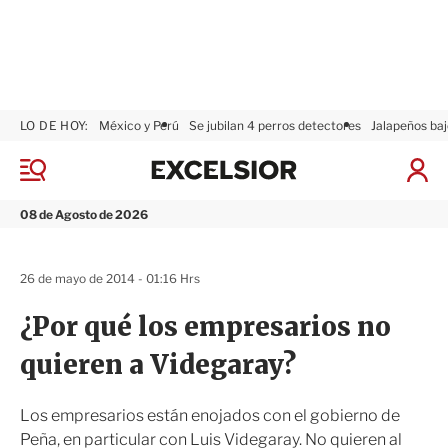
LO DE HOY:
México y Perú
Se jubilan 4 perros detectores
Jalapeños baj
E
x
M
I
c
e
n
n
e
i
08 de Agosto de 2026
ú
l
c
s
i
i
a
26 de mayo de 2014 - 01:16 Hrs
o
r
r
S
¿Por qué los empresarios no
e
s
quieren a Videgaray?
i
ó
n
Los empresarios están enojados con el gobierno de
Peña, en particular con Luis Videgaray. No quieren al