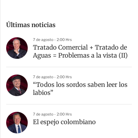
c
o
m
Últimas noticias
p
a
7 de agosto - 2:00 Hrs
r
Tratado Comercial + Tratado de
t
Aguas = Problemas a la vista (II)
i
r
7 de agosto - 2:00 Hrs
“Todos los sordos saben leer los
labios”
7 de agosto - 2:00 Hrs
El espejo colombiano