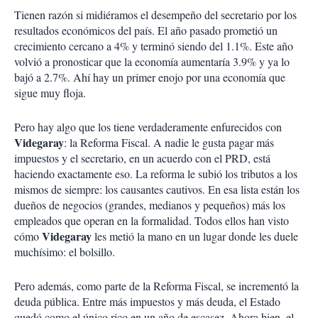
i
Tienen razón si midiéramos el desempeño del secretario por los
r
resultados económicos del país. El año pasado prometió un
crecimiento cercano a 4% y terminó siendo del 1.1%. Este año
volvió a pronosticar que la economía aumentaría 3.9% y ya lo
bajó a 2.7%. Ahí hay un primer enojo por una economía que
sigue muy floja.
Pero hay algo que los tiene verdaderamente enfurecidos con
Videgaray
: la Reforma Fiscal. A nadie le gusta pagar más
impuestos y el secretario, en un acuerdo con el PRD, está
haciendo exactamente eso. La reforma le subió los tributos a los
mismos de siempre: los causantes cautivos. En esa lista están los
dueños de negocios (grandes, medianos y pequeños) más los
empleados que operan en la formalidad. Todos ellos han visto
Videgaray
cómo
les metió la mano en un lugar donde les duele
muchísimo: el bolsillo.
Pero además, como parte de la Reforma Fiscal, se incrementó la
deuda pública. Entre más impuestos y más deuda, el Estado
quedó como el único rico en un año de escasez. Ahora bien, el