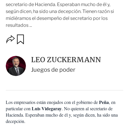
secretario de Hacienda. Esperaban mucho de él y,
según dicen, ha sido una decepción. Tienen razón si
midiéramos el desempeño del secretario por los
resultados ...
O
G
u
p
a
c
r
i
d
LEO ZUCKERMANN
o
a
n
r
Juegos de poder
e
s
d
e
c
o
Peña
Los empresarios están enojados con el gobierno de
, en
m
Luis Videgaray
particular con
p
. No quieren al secretario de
a
Hacienda. Esperaban mucho de él y, según dicen, ha sido una
r
decepción.
t