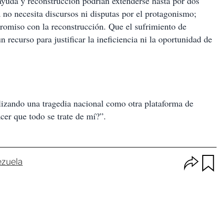
ayuda y reconstrucción podrían extenderse hasta por dos
o necesita discursos ni disputas por el protagonismo;
promiso con la reconstrucción. Que el sufrimiento de
recurso para justificar la ineficiencia ni la oportunidad de
lizando una tragedia nacional como otra plataforma de
er que todo se trate de mí?”.
O
zuela
p
u
c
a
i
r
o
d