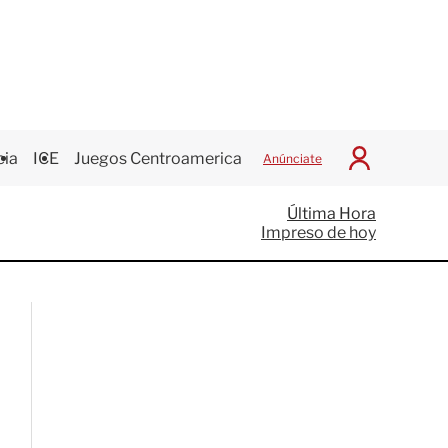
cia
ICE
Juegos Centroamericanos
Anúnciate
I
n
i
Última Hora
c
Impreso de hoy
i
a
r
S
e
s
i
ó
n