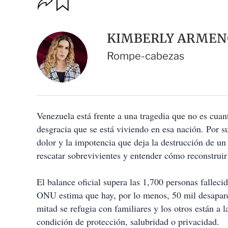
u
p
a
c
r
i
d
KIMBERLY ARMEN
o
a
n
r
Rompe-cabezas
e
s
d
e
c
o
Venezuela está frente a una tragedia que no es cuant
m
p
desgracia que se está viviendo en esa nación. Por
a
dolor y la impotencia que deja la destrucción de un
r
t
rescatar sobrevivientes y entender cómo reconstruir
i
r
El balance oficial supera las 1,700 personas falleci
ONU estima que hay, por lo menos, 50 mil desapare
mitad se refugia con familiares y los otros están a 
condición de protección, salubridad o privacidad.