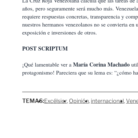
La Cruz Roja Venezolana calcula que las tareas de 
años, pero seguramente será mucho más. Venezuela n
requiere respuestas concretas, transparencia y com
nuestros hermanos venezolanos no se convierta en un 
exposición e inversiones de otros.
POST SCRIPTUM
María Corina Machado
¡Qué lamentable ver a
uti
protagonismo! Pareciera que su lema es: “¿cómo hac
TEMAS:
Excélsior
Opinión
internacional
Vene