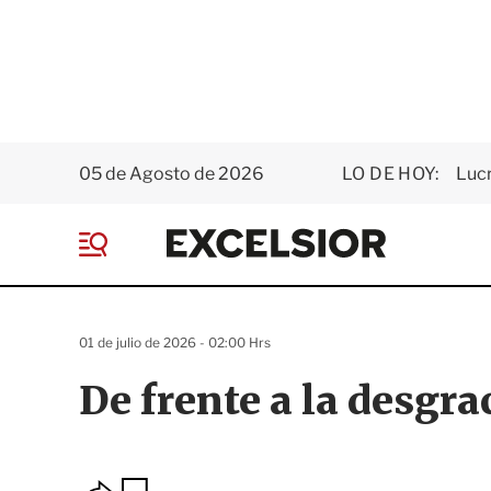
05 de Agosto de 2026
LO DE HOY:
Luc
E
x
M
c
e
e
n
l
ú
s
01 de julio de 2026 - 02:00 Hrs
i
o
De frente a la desgra
r
O
G