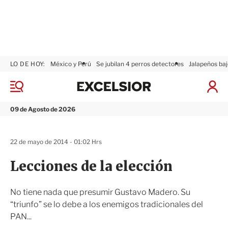
LO DE HOY:
México y Perú
Se jubilan 4 perros detectores
Jalapeños baj
E
x
M
I
c
e
n
n
e
i
09 de Agosto de 2026
ú
l
c
s
i
i
a
22 de mayo de 2014 - 01:02 Hrs
o
r
r
S
Lecciones de la elección
e
s
i
No tiene nada que presumir Gustavo Madero. Su
ó
“triunfo” se lo debe a los enemigos tradicionales del
n
PAN...