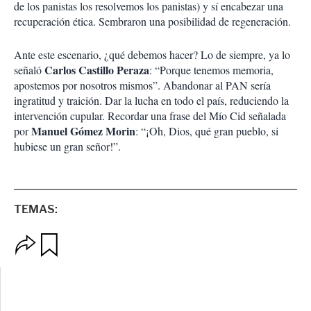
de los panistas los resolvemos los panistas) y sí encabezar una
recuperación ética. Sembraron una posibilidad de regeneración.
Ante este escenario, ¿qué debemos hacer? Lo de siempre, ya lo
Carlos
Castillo
Peraza
señaló
: “Porque tenemos memoria,
apostemos por nosotros mismos”. Abandonar al PAN sería
ingratitud y traición. Dar la lucha en todo el país, reduciendo la
intervención cupular. Recordar una frase del Mío Cid señalada
Manuel
Gómez
Morin
por
: “¡Oh, Dios, qué gran pueblo, si
hubiese un gran señor!”.
TEMAS:
O
G
p
u
c
a
i
r