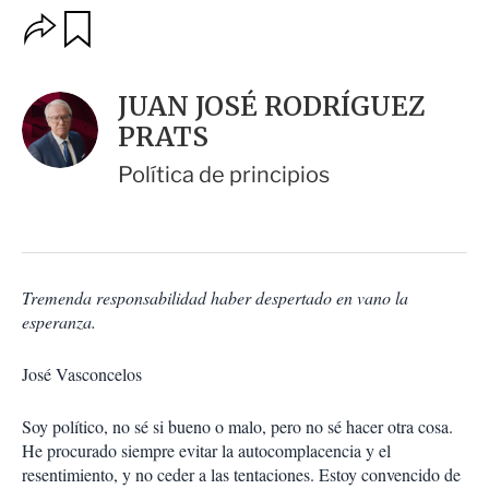
O
G
u
p
a
c
r
i
d
JUAN JOSÉ RODRÍGUEZ
o
a
n
PRATS
r
e
s
Política de principios
d
e
c
o
m
p
Tremenda responsabilidad haber despertado en vano la
a
esperanza.
r
t
José Vasconcelos
i
r
Soy político, no sé si bueno o malo, pero no sé hacer otra cosa.
He procurado siempre evitar la autocomplacencia y el
resentimiento, y no ceder a las tentaciones. Estoy convencido de