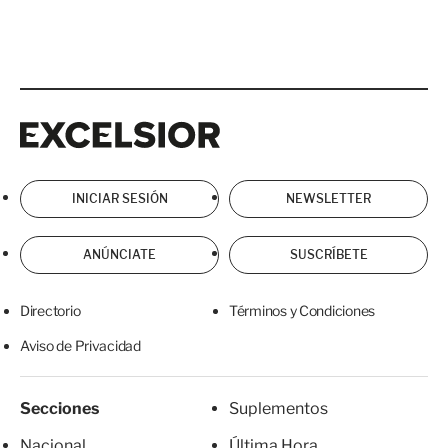
Excelsior
Excelsior
INICIAR SESIÓN
NEWSLETTER
ANÚNCIATE
SUSCRÍBETE
Directorio
Términos y Condiciones
Aviso de Privacidad
Secciones
Suplementos
Nacional
Última Hora