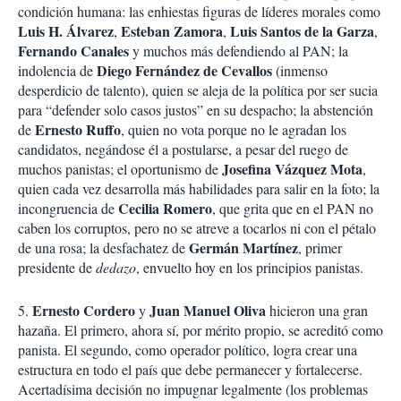
condición humana: las enhiestas figuras de líderes morales como
Luis
H.
Álvarez
Esteban Zamora
Luis Santos de la Garza
,
,
,
Fernando Canales
y muchos más defendiendo al PAN; la
Diego Fernández de Cevallos
indolencia de
(inmenso
desperdicio de talento), quien se aleja de la política por ser sucia
para “defender solo casos justos” en su despacho; la abstención
Ernesto
Ruffo
de
, quien no vota porque no le agradan los
candidatos, negándose él a postularse, a pesar del ruego de
Josefina Vázquez Mota
muchos panistas; el oportunismo de
,
quien cada vez desarrolla más habilidades para salir en la foto; la
Cecilia
Romero
incongruencia de
, que grita que en el PAN no
caben los corruptos, pero no se atreve a tocarlos ni con el pétalo
Germán
Martínez
de una rosa; la desfachatez de
, primer
presidente de
dedazo
, envuelto hoy en los principios panistas.
Ernesto
Cordero
Juan
Manuel
Oliva
5.
y
hicieron una gran
hazaña. El primero, ahora sí, por mérito propio, se acreditó como
panista. El segundo, como operador político, logra crear una
estructura en todo el país que debe permanecer y fortalecerse.
Acertadísima decisión no impugnar legalmente (los problemas