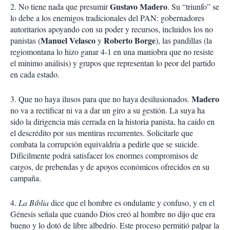
Gustavo Madero
2. No tiene nada que presumir
. Su “triunfo” se
lo debe a los enemigos tradicionales del PAN: gobernadores
autoritarios apoyando con su poder y recursos, incluidos los no
Manuel Velasco
Roberto
Borge
panistas (
y
), las pandillas (la
regiomontana lo hizo ganar 4-1 en una maniobra que no resiste
el mínimo análisis) y grupos que representan lo peor del partido
en cada estado.
Madero
3. Que no haya ilusos para que no haya desilusionados.
no va a rectificar ni va a dar un giro a su gestión. La suya ha
sido la dirigencia más cerrada en la historia panista, ha caído en
el descrédito por sus mentiras recurrentes. Solicitarle que
combata la corrupción equivaldría a pedirle que se suicide.
Difícilmente podrá satisfacer los enormes compromisos de
cargos, de prebendas y de apoyos económicos ofrecidos en su
campaña.
4.
La Biblia
dice que el hombre es ondulante y confuso, y en el
Génesis señala que cuando Dios creó al hombre no dijo que era
bueno y lo dotó de libre albedrío. Este proceso permitió palpar la