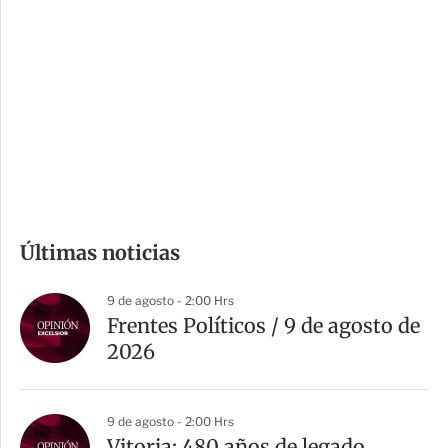
o
d
n
a
e
r
s
d
e
c
o
m
Últimas noticias
p
a
9 de agosto - 2:00 Hrs
r
Frentes Políticos / 9 de agosto de
t
2026
i
r
9 de agosto - 2:00 Hrs
Vitoria: 480 años de legado