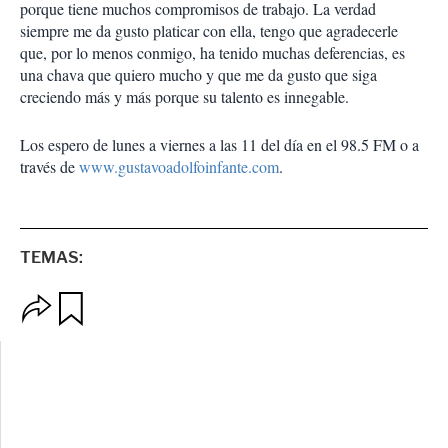
porque tiene muchos compromisos de trabajo. La verdad
siempre me da gusto platicar con ella, tengo que agradecerle
que, por lo menos conmigo, ha tenido muchas deferencias, es
una chava que quiero mucho y que me da gusto que siga
creciendo más y más porque su talento es innegable.
Los espero de lunes a viernes a las 11 del día en el 98.5 FM o a
través de
www.gustavoadolfoinfante.com
.
TEMAS:
O
G
p
u
c
a
i
r
o
d
n
a