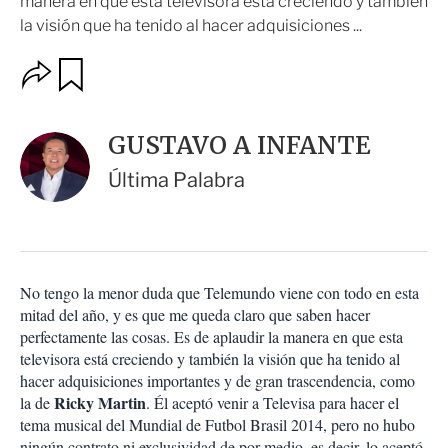
manera en que esta televisora está creciendo y también
la visión que ha tenido al hacer adquisiciones ...
O
G
u
p
a
c
r
i
d
GUSTAVO A INFANTE
o
a
n
r
Última Palabra
e
s
d
e
c
o
No tengo la menor duda que Telemundo viene con todo en esta
m
mitad del año, y es que me queda claro que saben hacer
p
a
perfectamente las cosas. Es de aplaudir la manera en que esta
r
televisora está creciendo y también la visión que ha tenido al
t
hacer adquisiciones importantes y de gran trascendencia, como
i
Ricky Martin
la de
. Él aceptó venir a Televisa para hacer el
r
tema musical del Mundial de Futbol Brasil 2014, pero no hubo
ningún contrato ni exclusividad de por medio, es decir, lo aceptó