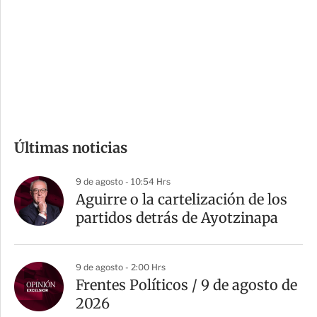
e
r
s
d
e
c
o
m
Últimas noticias
p
a
9 de agosto - 10:54 Hrs
r
Aguirre o la cartelización de los
t
partidos detrás de Ayotzinapa
i
r
9 de agosto - 2:00 Hrs
Frentes Políticos / 9 de agosto de
2026