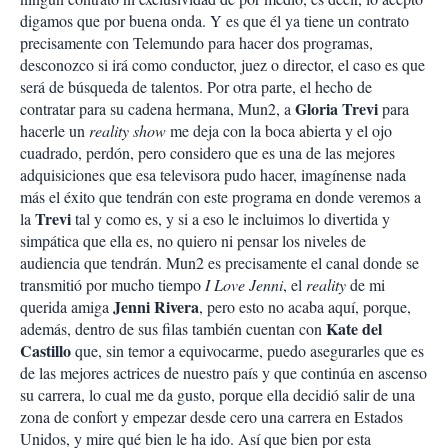
digamos que por buena onda. Y es que él ya tiene un contrato
precisamente con Telemundo para hacer dos programas,
desconozco si irá como conductor, juez o director, el caso es que
será de búsqueda de talentos. Por otra parte, el hecho de
Gloria Trevi
contratar para su cadena hermana, Mun2, a
para
hacerle un
reality show
me deja con la boca abierta y el ojo
cuadrado, perdón, pero considero que es una de las mejores
adquisiciones que esa televisora pudo hacer, imagínense nada
más el éxito que tendrán con este programa en donde veremos a
Trevi
la
tal y como es, y si a eso le incluimos lo divertida y
simpática que ella es, no quiero ni pensar los niveles de
audiencia que tendrán. Mun2 es precisamente el canal donde se
transmitió por mucho tiempo
I Love Jenni
, el
reality
de mi
Jenni Rivera
querida amiga
, pero esto no acaba aquí, porque,
Kate del
además, dentro de sus filas también cuentan con
Castillo
que, sin temor a equivocarme, puedo asegurarles que es
de las mejores actrices de nuestro país y que continúa en ascenso
su carrera, lo cual me da gusto, porque ella decidió salir de una
zona de confort y empezar desde cero una carrera en Estados
Unidos, y mire qué bien le ha ido. Así que bien por esta