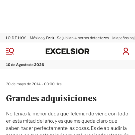
LO DE HOY:
México y Perú
Se jubilan 4 perros detectores
Jalapeños baj
E
x
M
I
c
e
n
n
e
i
10 de Agosto de 2026
ú
l
c
s
i
i
a
20 de mayo de 2014 - 00:00 Hrs
o
r
r
S
Grandes adquisiciones
e
s
i
No tengo la menor duda que Telemundo viene con todo
ó
en esta mitad del año, y es que me queda claro que
n
saben hacer perfectamente las cosas. Es de aplaudir la