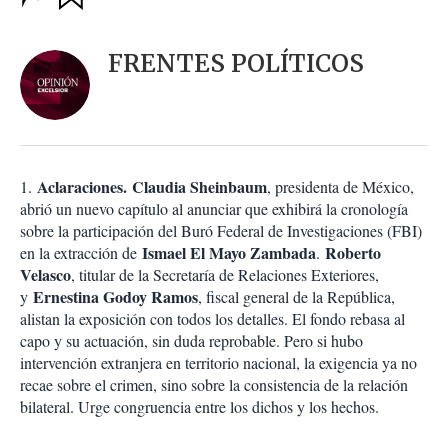
u
p
a
c
r
i
d
FRENTES POLÍTICOS
o
a
n
r
e
s
d
e
c
Ac
laraciones
.
Claudia Sheinbaum
1.
, presidenta de México,
o
abrió un nuevo capítulo al anunciar que exhibirá la cronología
m
sobre la participación del Buró Federal de Investigaciones (FBI)
p
a
Ismael El Mayo Zambada
Roberto
en la extracción de
.
r
Velasco
, titular de la Secretaría de Relaciones Exteriores,
t
Ernestina Godoy Ramos
y
, fiscal general de la República,
i
alistan la exposición con todos los detalles. El fondo rebasa al
r
capo y su actuación, sin duda reprobable. Pero si hubo
intervención extranjera en territorio nacional, la exigencia ya no
recae sobre el crimen, sino sobre la consistencia de la relación
bilateral. Urge congruencia entre los dichos y los hechos.