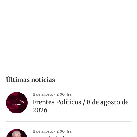
o
d
n
a
e
r
s
d
e
c
o
m
Últimas noticias
p
a
8 de agosto - 2:00 Hrs
r
Frentes Políticos / 8 de agosto de
t
2026
i
r
8 de agosto - 2:00 Hrs