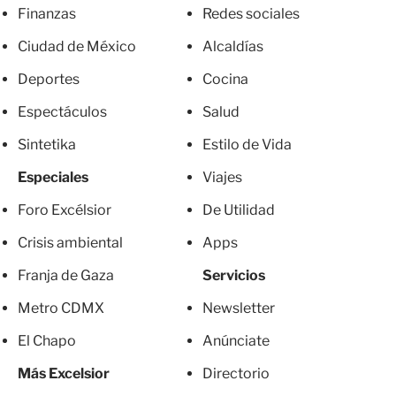
Finanzas
Redes sociales
Ciudad de México
Alcaldías
Deportes
Cocina
Espectáculos
Salud
Sintetika
Estilo de Vida
Especiales
Viajes
Foro Excélsior
De Utilidad
Crisis ambiental
Apps
Franja de Gaza
Servicios
Metro CDMX
Newsletter
El Chapo
Anúnciate
Más Excelsior
Directorio