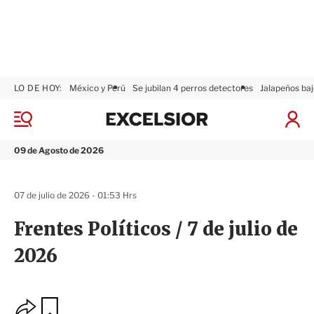
LO DE HOY:
México y Perú
Se jubilan 4 perros detectores
Jalapeños baj
E
x
M
I
c
e
n
n
e
i
09 de Agosto de 2026
ú
l
c
s
i
i
a
07 de julio de 2026 - 01:53 Hrs
o
r
r
S
Frentes Políticos / 7 de julio de
e
s
2026
i
ó
n
O
G