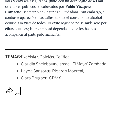
latas y envases asegurados, junto con un despliegue de 40 mil
Pablo Vázquez
servidores públicos, encabezados por
Camacho
, secretario de Seguridad Ciudadana. Sin embargo, el
contraste apareció en las calles, donde el consumo de alcohol
ocurrió a la vista de todos. El éxito logístico no se mide sólo por
cifras oficiales; la credibilidad depende de que los hechos
acompañen al parte gubernamental.
TEMAS:
Excélsior
Opinión
Política
Claudia Sheinbaum
Ismael 'El Mayo' Zambada
Layda Sansores
Ricardo Monreal
Clara Brugada
CDMX
O
G
p
u
c
a
i
r