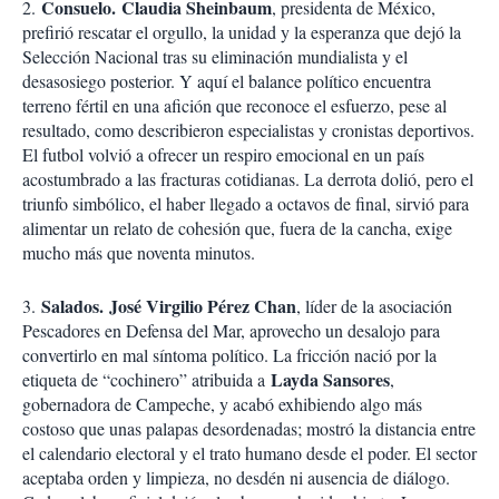
Co
nsuelo
.
Claudia Sheinbaum
2.
, presidenta de México,
prefirió rescatar el orgullo, la unidad y la esperanza que dejó la
Selección Nacional tras su eliminación mundialista y el
desasosiego posterior. Y aquí el balance político encuentra
terreno fértil en una afición que reconoce el esfuerzo, pese al
resultado, como describieron especialistas y cronistas deportivos.
El futbol volvió a ofrecer un respiro emocional en un país
acostumbrado a las fracturas cotidianas. La derrota dolió, pero el
triunfo simbólico, el haber llegado a octavos de final, sirvió para
alimentar un relato de cohesión que, fuera de la cancha, exige
mucho más que noventa minutos.
Sa
lados
.
José Virgilio Pérez Chan
3.
, líder de la asociación
Pescadores en Defensa del Mar, aprovecho un desalojo para
convertirlo en mal síntoma político. La fricción nació por la
Layda Sansores
etiqueta de “cochinero” atribuida a
,
gobernadora de Campeche, y acabó exhibiendo algo más
costoso que unas palapas desordenadas; mostró la distancia entre
el calendario electoral y el trato humano desde el poder. El sector
aceptaba orden y limpieza, no desdén ni ausencia de diálogo.