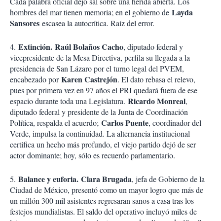
Cada palabra oficial dejó sal sobre una herida abierta. Los
Layda
hombres del mar tienen memoria; en el gobierno de
Sansores
escasea la autocrítica. Raíz del error.
Ex
tinción
.
Raúl Bolaños Cacho
4.
, diputado federal y
vicepresidente de la Mesa Directiva, perfila su llegada a la
presidencia de San Lázaro por el turno legal del PVEM,
Karen Castrejón
encabezado por
. El dato rebasa el relevo,
pues por primera vez en 97 años el PRI quedará fuera de ese
Ricardo Monreal
espacio durante toda una Legislatura.
,
diputado federal y presidente de la Junta de Coordinación
Carlos Puente
Política, respalda el acuerdo;
, coordinador del
Verde, impulsa la continuidad. La alternancia institucional
certifica un hecho más profundo, el viejo partido dejó de ser
actor dominante; hoy, sólo es recuerdo parlamentario.
Ba
lance y euforia
.
Clara Brugada
5.
, jefa de Gobierno de la
Ciudad de México, presentó como un mayor logro que más de
un millón 300 mil asistentes regresaran sanos a casa tras los
festejos mundialistas. El saldo del operativo incluyó miles de