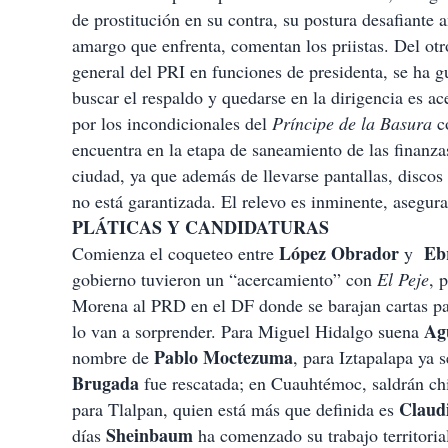
de prostitución en su contra, su postura desafiante a
amargo que enfrenta, comentan los priistas. Del ot
general del PRI en funciones de presidenta, se ha g
buscar el respaldo y quedarse en la dirigencia es a
por los incondicionales del
Príncipe de la Basura
c
encuentra en la etapa de saneamiento de las finanza
ciudad, ya que además de llevarse pantallas, disco
no está garantizada. El relevo es inminente, asegura
PLÁTICAS Y CANDIDATURAS
López Obrador
Eb
Comienza el coqueteo entre
y
gobierno tuvieron un “acercamiento” con
El Peje
, 
Morena al PRD en el DF donde se barajan cartas pa
Agu
lo van a sorprender. Para Miguel Hidalgo suena
Pablo Moctezuma
nombre de
, para Iztapalapa ya 
Brugada
fue rescatada; en Cuauhtémoc, saldrán ch
Claud
para Tlalpan, quien está más que definida es
Sheinbaum
días
ha comenzado su trabajo territoria