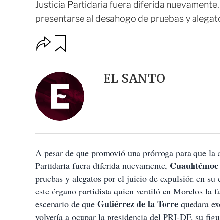
Justicia Partidaria fuera diferida nuevament
presentarse al desahogo de pruebas y alegatos 
O
G
u
p
a
c
r
i
d
EL SANTO
o
a
n
r
e
s
d
e
c
o
A pesar de que promovió una prórroga para que la a
m
p
Cuauhtémoc G
Partidaria fuera diferida nuevamente,
a
pruebas y alegatos por el juicio de expulsión en su 
r
t
este órgano partidista quien ventiló en Morelos la fa
i
Gutiérrez de la Torre
escenario de que
quedara exo
r
volvería a ocupar la presidencia del PRI-DF, su fig