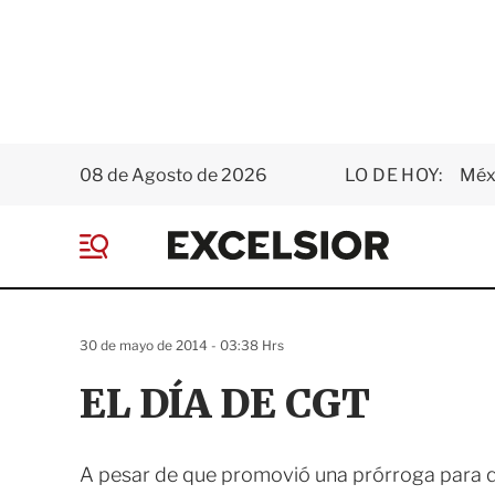
08 de Agosto de 2026
LO DE HOY:
Méxi
E
x
M
c
e
e
n
l
ú
s
30 de mayo de 2014 - 03:38 Hrs
i
o
EL DÍA DE CGT
r
A pesar de que promovió una prórroga para qu