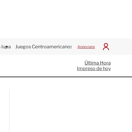
 lupa
Juegos Centroamericanos
Anúnciate
I
n
i
Última Hora
c
Impreso de hoy
i
a
r
S
e
s
i
ó
n