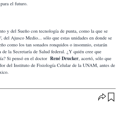
para el futuro.
nto y del Sueño con tecnología de punta, como la que se
F, del Ajusco Medio... sólo que estas unidades en donde se
ueño como los tan sonados ronquidos o insomnio, estarán
 de la Secretaría de Salud federal. ¿Y quién cree que
René Drucker
día? Si pensó en el doctor
, acertó, sólo que
or del Instituto de Fisiología Celular de la UNAM, antes de
xico.
O
p
u
c
a