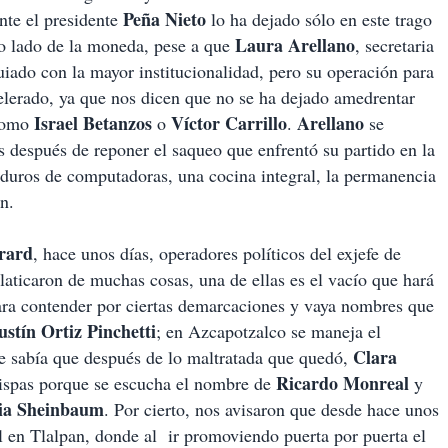
Peña Nieto
nte el presidente
lo ha dejado sólo en este trago
Laura Arellano
ro lado de la moneda, pese a que
, secretaria
uiado con la mayor institucionalidad, pero su operación para
celerado, ya que nos dicen que no se ha dejado amedrentar
Israel Betanzos
Víctor Carrillo
Arellano
omo
o
.
se
s después de reponer el saqueo que enfrentó su partido en la
s duros de computadoras, una cocina integral, la permanencia
n.
rard
, hace unos días, operadores políticos del exjefe de
platicaron de muchas cosas, una de ellas es el vacío que hará
ra contender por ciertas demarcaciones y vaya nombres que
stín Ortiz Pinchetti
; en Azcapotzalco se maneja el
Clara
se sabía que después de lo maltratada que quedó,
Ricardo Monreal
ispas porque se escucha el nombre de
y
ia Sheinbaum
. Por cierto, nos avisaron que desde hace unos
l en Tlalpan, donde al ir promoviendo puerta por puerta el