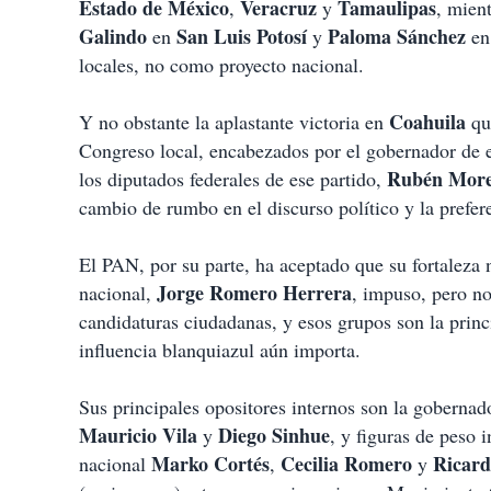
Estado de México
Veracruz
Tamaulipas
,
y
, mien
Galindo
San Luis Potosí
Paloma Sánchez
en
y
e
locales, no como proyecto nacional.
Coahuila
Y no obstante la aplastante victoria en
que
Congreso local, encabezados por el gobernador de 
Rubén More
los diputados federales de ese partido,
cambio de rumbo en el discurso político y la prefere
El PAN, por su parte, ha aceptado que su fortaleza n
Jorge Romero Herrera
nacional,
, impuso, pero no
candidaturas ciudadanas, y esos grupos son la princ
influencia blanquiazul aún importa.
Sus principales opositores internos son la goberna
Mauricio Vila
Diego Sinhue
y
, y figuras de peso 
Marko Cortés
Cecilia Romero
Ricar
nacional
,
y