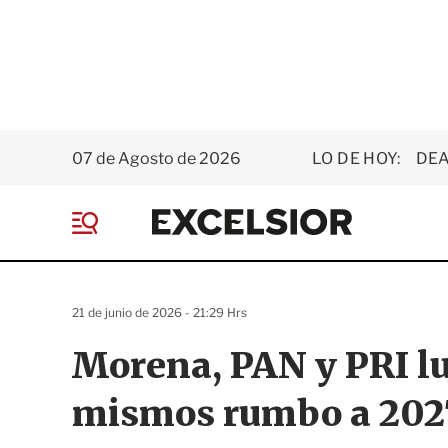
07 de Agosto de 2026
LO DE HOY:
DEA
E
x
M
c
e
e
n
l
ú
s
21 de junio de 2026 - 21:29 Hrs
i
o
Morena, PAN y PRI lu
r
mismos rumbo a 202