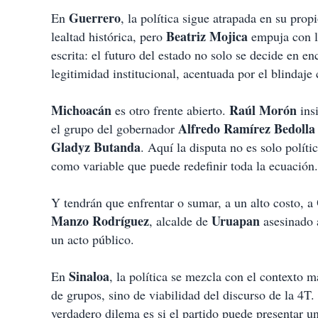
Guerrero
En
, la política sigue atrapada en su prop
Beatriz Mojica
lealtad histórica, pero
empuja con l
escrita: el futuro del estado no solo se decide en en
legitimidad institucional, acentuada por el blindaje 
Michoacán
Raúl Morón
es otro frente abierto.
insi
Alfredo Ramírez Bedolla
el grupo del gobernador
Gladyz Butanda
. Aquí la disputa no es solo políti
como variable que puede redefinir toda la ecuación.
Y tendrán que enfrentar o sumar, a un alto costo, a
Manzo Rodríguez
Uruapan
, alcalde de
asesinado 
un acto público.
Sinaloa
En
, la política se mezcla con el contexto 
de grupos, sino de viabilidad del discurso de la 4T.
verdadero dilema es si el partido puede presentar u