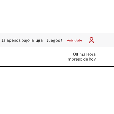
Jalapeños bajo la lupa
Juegos Centroamericanos
Anúnciate
I
n
i
Última Hora
c
Impreso de hoy
i
a
r
S
e
s
i
ó
n