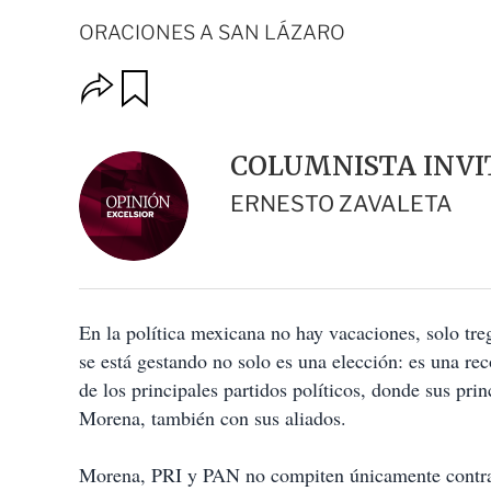
ORACIONES A SAN LÁZARO
O
G
u
p
a
c
r
i
d
COLUMNISTA INVI
o
a
n
r
ERNESTO ZAVALETA
e
s
d
e
c
o
En la política mexicana no hay vacaciones, solo tre
m
p
se está gestando no solo es una elección: es una rec
a
de los principales partidos políticos, donde sus princ
r
t
Morena, también con sus aliados.
i
r
Morena, PRI y PAN no compiten únicamente contra a