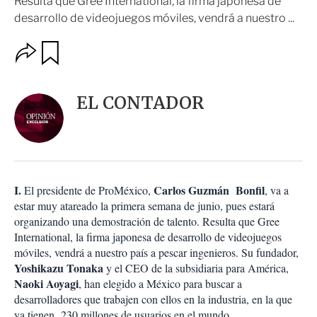
Resulta que Gree International, la firma japonesa de
desarrollo de videojuegos móviles, vendrá a nuestro ...
O
G
u
p
a
c
r
i
d
EL CONTADOR
o
a
n
r
e
s
d
e
c
I.
Carlos Guzmán Bonfil
El presidente de ProMéxico,
, va a
o
estar muy atareado la primera semana de junio, pues estará
m
organizando una demostración de talento. Resulta que Gree
p
a
International, la firma japonesa de desarrollo de videojuegos
r
móviles, vendrá a nuestro país a pescar ingenieros. Su fundador,
t
Yoshikazu Tonaka
y el CEO de la subsidiaria para América,
i
Naoki Aoyagi
, han elegido a México para buscar a
r
desarrolladores que trabajen con ellos en la industria, en la que
ya tienen 230 millones de usuarios en el mundo.