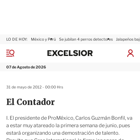
LO DE HOY:
México y Perú
Se jubilan 4 perros detectores
Jalapeños baj
E
x
M
I
c
e
n
n
e
i
07 de Agosto de 2026
ú
l
c
s
i
i
a
31 de mayo de 2012 - 00:00 Hrs
o
r
r
S
El Contador
e
s
i
I. El presidente de ProMéxico, Carlos Guzmán Bonfil, va
ó
a estar muy atareado la primera semana de junio, pues
n
estará organizando una demostración de talento.