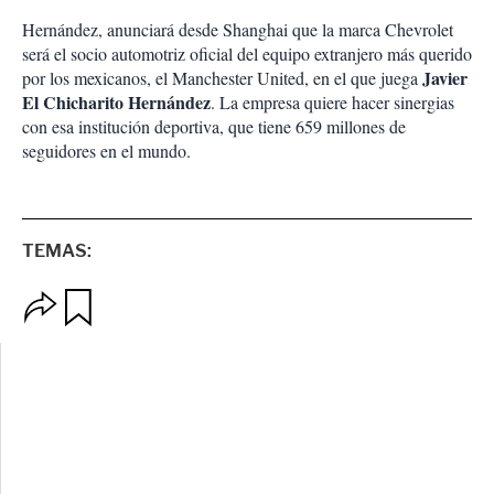
Hernández, anunciará desde Shanghai que la marca Chevrolet
será el socio automotriz oficial del equipo extranjero más querido
Javier
por los mexicanos, el Manchester United, en el que juega
El Chicharito Hernández
. La empresa quiere hacer sinergias
con esa institución deportiva, que tiene 659 millones de
seguidores en el mundo.
TEMAS:
O
G
p
u
c
a
i
r
o
d
n
a
e
r