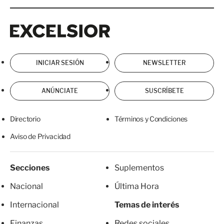
Excelsior
Excelsior
INICIAR SESIÓN
NEWSLETTER
ANÚNCIATE
SUSCRÍBETE
Directorio
Términos y Condiciones
Aviso de Privacidad
Secciones
Suplementos
Nacional
Última Hora
Internacional
Temas de interés
Finanzas
Redes sociales