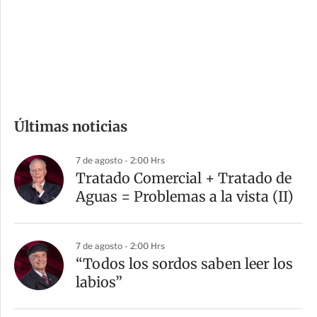
s
d
e
c
o
m
Últimas noticias
p
a
7 de agosto - 2:00 Hrs
r
Tratado Comercial + Tratado de
t
Aguas = Problemas a la vista (II)
i
r
7 de agosto - 2:00 Hrs
“Todos los sordos saben leer los
labios”