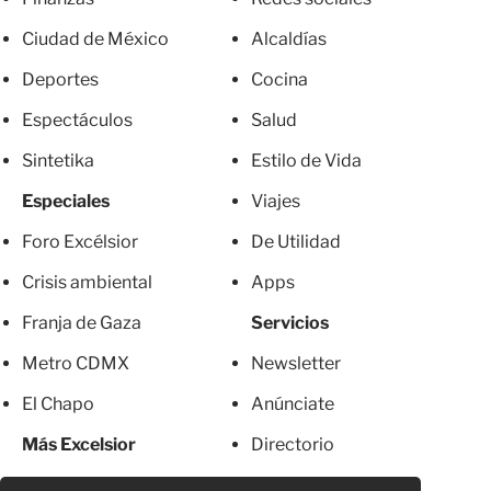
Ciudad de México
Alcaldías
Deportes
Cocina
Espectáculos
Salud
Sintetika
Estilo de Vida
Especiales
Viajes
Foro Excélsior
De Utilidad
Crisis ambiental
Apps
Franja de Gaza
Servicios
Metro CDMX
Newsletter
El Chapo
Anúnciate
Más Excelsior
Directorio
Mujeres
Suscripciones