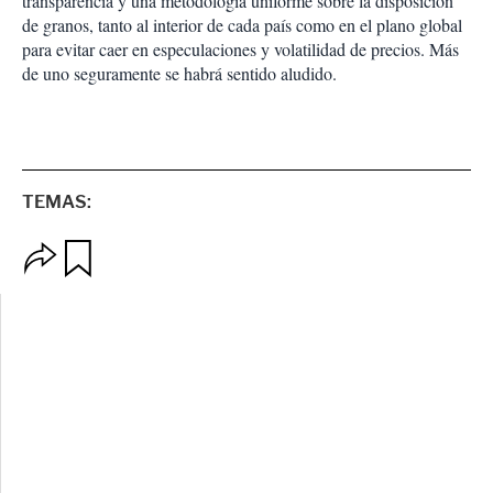
transparencia y una metodología uniforme sobre la disposición
de granos, tanto al interior de cada país como en el plano global
para evitar caer en especulaciones y volatilidad de precios. Más
de uno seguramente se habrá sentido aludido.
TEMAS:
O
G
p
u
c
a
i
r
o
d
n
a
e
r
s