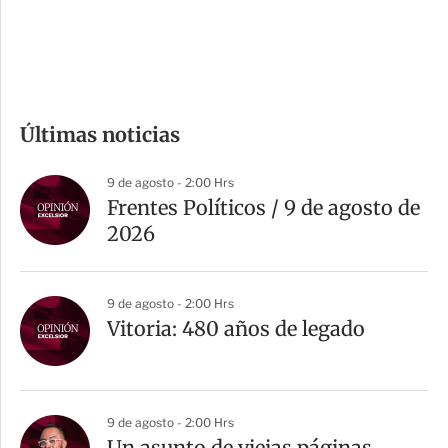
d
e
c
o
m
Últimas noticias
p
a
9 de agosto - 2:00 Hrs
r
Frentes Políticos / 9 de agosto de
t
2026
i
r
9 de agosto - 2:00 Hrs
Vitoria: 480 años de legado
9 de agosto - 2:00 Hrs
Un asunto de viejas páginas