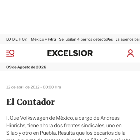
LO DE HOY:
México y Perú
Se jubilan 4 perros detectores
Jalapeños baj
E
x
M
I
c
e
n
n
e
i
09 de Agosto de 2026
ú
l
c
s
i
i
a
12 de abril de 2012 - 00:00 Hrs
o
r
r
S
El Contador
e
s
i
I. Que Volkswagen de México, a cargo de Andreas
ó
Hinrichs, tiene ahora dos frentes sindicales, uno en
n
Silao y otro en Puebla. Resulta que los becarios de la