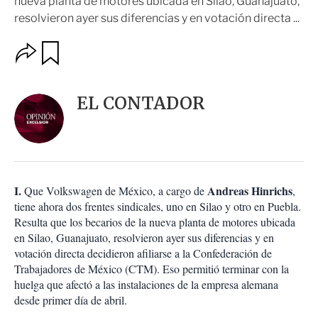
nueva planta de motores ubicada en Silao, Guanajuato,
resolvieron ayer sus diferencias y en votación directa ...
O
G
u
p
a
c
r
i
d
EL CONTADOR
o
a
n
r
e
s
d
e
c
I.
Andreas Hinrichs
Que Volkswagen de México, a cargo de
,
o
tiene ahora dos frentes sindicales, uno en Silao y otro en Puebla.
m
Resulta que los becarios de la nueva planta de motores ubicada
p
a
en Silao, Guanajuato, resolvieron ayer sus diferencias y en
r
votación directa decidieron afiliarse a la Confederación de
t
Trabajadores de México (CTM). Eso permitió terminar con la
i
huelga que afectó a las instalaciones de la empresa alemana
r
desde primer día de abril.