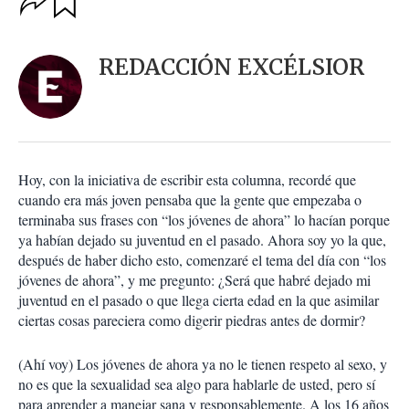
u
p
a
c
r
i
d
REDACCIÓN EXCÉLSIOR
o
a
n
r
e
s
d
e
c
Hoy, con la iniciativa de escribir esta columna, recordé que
o
cuando era más joven pensaba que la gente que empezaba o
m
terminaba sus frases con “los jóvenes de ahora” lo hacían porque
p
a
ya habían dejado su juventud en el pasado. Ahora soy yo la que,
r
después de haber dicho esto, comenzaré el tema del día con “los
t
jóvenes de ahora”, y me pregunto: ¿Será que habré dejado mi
i
juventud en el pasado o que llega cierta edad en la que asimilar
r
ciertas cosas pareciera como digerir piedras antes de dormir?
(Ahí voy) Los jóvenes de ahora ya no le tienen respeto al sexo, y
no es que la sexualidad sea algo para hablarle de usted, pero sí
para aprender a manejar sana y responsablemente. A los 16 años