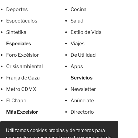
Deportes
Cocina
Espectáculos
Salud
Sintetika
Estilo de Vida
Especiales
Viajes
Foro Excélsior
De Utilidad
Crisis ambiental
Apps
Franja de Gaza
Servicios
Metro CDMX
Newsletter
El Chapo
Anúnciate
Más Excelsior
Directorio
Mujeres
Suscripciones
Utilizamos cookies propias y de terceros para
personalizar y mejorar el uso y la experiencia de