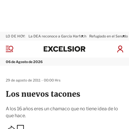
LO DE HOY:
La DEA reconoce a García Harfuch
Refugiado en el Senado
E
x
M
I
c
e
n
n
e
i
06 de Agosto de 2026
ú
l
c
s
i
i
a
29 de agosto de 2011 - 00:00 Hrs
o
r
r
S
Los nuevos tacones
e
s
i
A los 16 años eres un chamaco que no tiene idea de lo
ó
que hace.
n
O
G