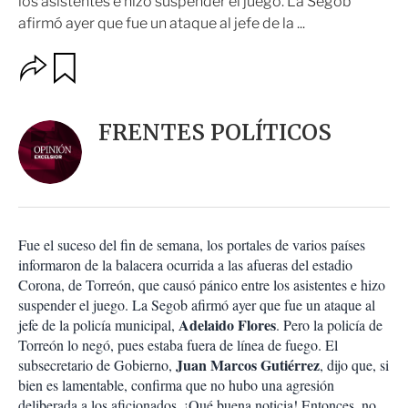
los asistentes e hizo suspender el juego. La Segob
afirmó ayer que fue un ataque al jefe de la ...
O
G
u
p
a
c
r
i
d
FRENTES POLÍTICOS
o
a
n
r
e
s
d
e
c
Fue el suceso del fin de semana, los portales de varios países
o
informaron de la balacera ocurrida a las afueras del estadio
m
Corona, de Torreón, que causó pánico entre los asistentes e hizo
p
a
suspender el juego. La Segob afirmó ayer que fue un ataque al
r
Adelaido Flores
jefe de la policía municipal,
. Pero la policía de
t
Torreón lo negó, pues estaba fuera de línea de fuego. El
i
Juan Marcos Gutiérrez
subsecretario de Gobierno,
, dijo que, si
r
bien es lamentable, confirma que no hubo una agresión
deliberada a los aficionados. ¡Qué buena noticia! Entonces, no