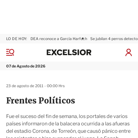
LO DE HOY:
DEA reconoce a García Harfuch
Se jubilan 4 perros detecto
E
x
M
I
c
e
n
n
e
i
07 de Agosto de 2026
ú
l
c
s
i
i
a
23 de agosto de 2011 - 00:00 Hrs
o
r
r
S
Frentes Políticos
e
s
i
Fue el suceso del fin de semana, los portales de varios
ó
países informaron de la balacera ocurrida a las afueras
n
del estadio Corona, de Torreón, que causó pánico entre