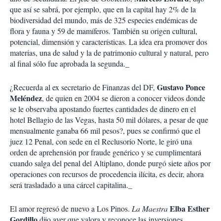
que así se sabrá, por ejemplo, que en la capital hay 2% de la
biodiversidad del mundo, más de 325 especies endémicas de
flora y fauna y 59 de mamíferos. También su origen cultural,
potencial, dimensión y características. La idea era promover dos
materias, una de salud y la de patrimonio cultural y natural, pero
al final sólo fue aprobada la segunda._
Gustavo Ponce
¿Recuerda al ex secretario de Finanzas del DF,
Meléndez
, de quien en 2004 se dieron a conocer videos donde
se le observaba apostando fuertes cantidades de dinero en el
hotel Bellagio de las Vegas, hasta 50 mil dólares, a pesar de que
mensualmente ganaba 66 mil pesos?, pues se confirmó que el
juez 12 Penal, con sede en el Reclusorio Norte, le giró una
orden de aprehensión por fraude genérico y se cumplimentará
cuando salga del penal del Altiplano, donde purgó siete años por
operaciones con recursos de procedencia ilícita, es decir, ahora
será trasladado a una cárcel capitalina._
Elba Esther
El amor regresó de nuevo a Los Pinos.
La Maestra
Gordillo
dijo ayer que valora y reconoce las inversiones