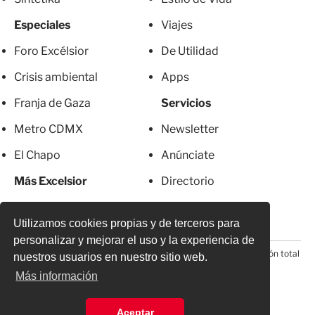
Especiales
Viajes
Foro Excélsior
De Utilidad
Crisis ambiental
Apps
Franja de Gaza
Servicios
Metro CDMX
Newsletter
El Chapo
Anúnciate
Más Excelsior
Directorio
Mujeres
Suscripciones
Utilizamos cookies propias y de terceros para
personalizar y mejorar el uso y la experiencia de
© 2026 Todos los derechos reservados. Prohibida la reproducción total
nuestros usuarios en nuestro sitio web.
o parcial, incluyendo cualquier medio electrónico*
Más información
Aceptar