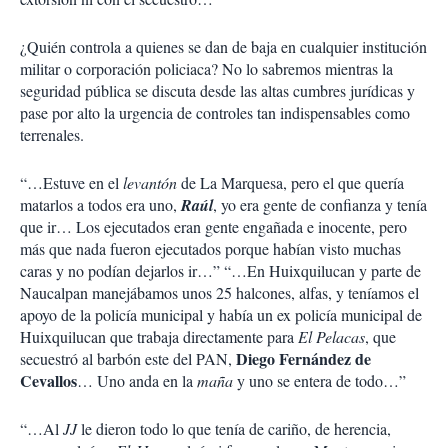
¿Quién controla a quienes se dan de baja en cualquier institución
militar o corporación policiaca? No lo sabremos mientras la
seguridad pública se discuta desde las altas cumbres jurídicas y
pase por alto la urgencia de controles tan indispensables como
terrenales.
“…Estuve en el
levantón
de La Marquesa, pero el que quería
matarlos a todos era uno,
Raúl
, yo era gente de confianza y tenía
que ir… Los ejecutados eran gente engañada e inocente, pero
más que nada fueron ejecutados porque habían visto muchas
caras y no podían dejarlos ir…” “…En Huixquilucan y parte de
Naucalpan manejábamos unos 25 halcones, alfas, y teníamos el
apoyo de la policía municipal y había un ex policía municipal de
Huixquilucan que trabaja directamente para
El Pelacas
, que
Diego Fernández de
secuestró al barbón este del PAN,
Cevallos
… Uno anda en la
maña
y uno se entera de todo…”
“…Al
JJ
le dieron todo lo que tenía de cariño, de herencia,