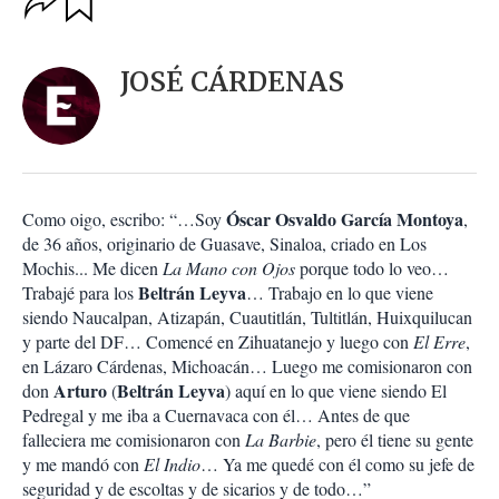
u
p
a
c
r
i
d
JOSÉ CÁRDENAS
o
a
n
r
e
s
d
e
c
Óscar Osvaldo García Montoya
Como oigo, escribo: “…Soy
,
o
de 36 años, originario de Guasave, Sinaloa, criado en Los
m
Mochis... Me dicen
La Mano con Ojos
porque todo lo veo…
p
a
Beltrán Leyva
Trabajé para los
… Trabajo en lo que viene
r
siendo Naucalpan, Atizapán, Cuautitlán, Tultitlán, Huixquilucan
t
y parte del DF… Comencé en Zihuatanejo y luego con
El Erre
,
i
en Lázaro Cárdenas, Michoacán… Luego me comisionaron con
r
Arturo
Beltrán Leyva
don
(
) aquí en lo que viene siendo El
Pedregal y me iba a Cuernavaca con él… Antes de que
falleciera me comisionaron con
La Barbie
, pero él tiene su gente
y me mandó con
El Indio
… Ya me quedé con él como su jefe de
seguridad y de escoltas y de sicarios y de todo…”