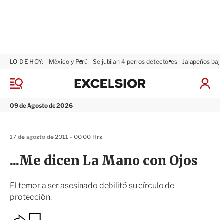
LO DE HOY:
México y Perú
Se jubilan 4 perros detectores
Jalapeños baj
E
x
M
I
c
e
n
n
e
i
09 de Agosto de 2026
ú
l
c
s
i
i
a
17 de agosto de 2011 - 00:00 Hrs
o
r
r
S
...Me dicen La Mano con Ojos
e
s
i
El temor a ser asesinado debilitó su círculo de
ó
protección.
n
O
G