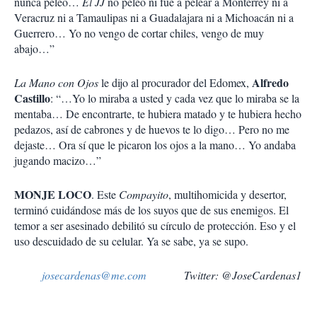
nunca peleó…
El JJ
no peleó ni fue a pelear a Monterrey ni a
Veracruz ni a Tamaulipas ni a Guadalajara ni a Michoacán ni a
Guerrero… Yo no vengo de cortar chiles, vengo de muy
abajo…”
Alfredo
La Mano con Ojos
le dijo al procurador del Edomex,
Castillo
: “…Yo lo miraba a usted y cada vez que lo miraba se la
mentaba… De encontrarte, te hubiera matado y te hubiera hecho
pedazos, así de cabrones y de huevos te lo digo… Pero no me
dejaste… Ora sí que le picaron los ojos a la mano… Yo andaba
jugando macizo…”
MONJE LOCO
. Este
Compayito
, multihomicida y desertor,
terminó cuidándose más de los suyos que de sus enemigos. El
temor a ser asesinado debilitó su círculo de protección. Eso y el
uso descuidado de su celular. Ya se sabe, ya se supo.
josecardenas@me.com
Twitter: @JoseCardenas1