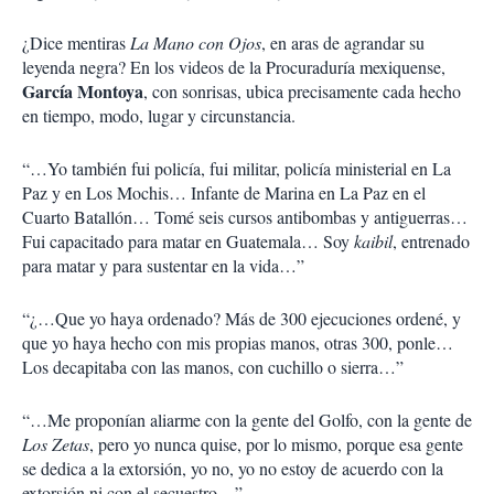
¿Dice mentiras
La Mano con Ojos
, en aras de agrandar su
leyenda negra? En los videos de la Procuraduría mexiquense,
García Montoya
, con sonrisas, ubica precisamente cada hecho
en tiempo, modo, lugar y circunstancia.
“…Yo también fui policía, fui militar, policía ministerial en La
Paz y en Los Mochis… Infante de Marina en La Paz en el
Cuarto Batallón… Tomé seis cursos antibombas y antiguerras…
Fui capacitado para matar en Guatemala… Soy
kaibil
, entrenado
para matar y para sustentar en la vida…”
“¿…Que yo haya ordenado? Más de 300 ejecuciones ordené, y
que yo haya hecho con mis propias manos, otras 300, ponle…
Los decapitaba con las manos, con cuchillo o sierra…”
“…Me proponían aliarme con la gente del Golfo, con la gente de
Los Zetas
, pero yo nunca quise, por lo mismo, porque esa gente
se dedica a la extorsión, yo no, yo no estoy de acuerdo con la
extorsión ni con el secuestro…”