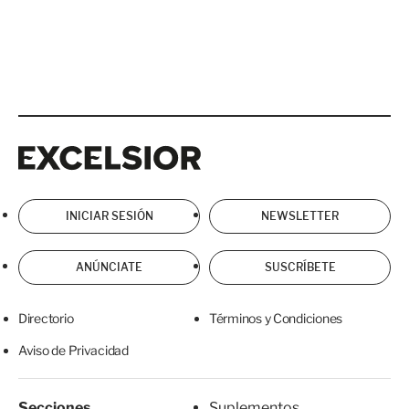
Excelsior
Excelsior
INICIAR SESIÓN
NEWSLETTER
ANÚNCIATE
SUSCRÍBETE
Directorio
Términos y Condiciones
Aviso de Privacidad
Secciones
Suplementos