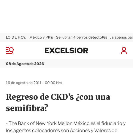
LO DE HOY:
México y Perú
Se jubilan 4 perros detectores
Jalapeños baj
E
x
M
I
c
e
n
n
e
i
08 de Agosto de 2026
ú
l
c
s
i
i
a
16 de agosto de 2011 - 00:00 Hrs
o
r
r
S
Regreso de CKD’s ¿con una
e
s
semifibra?
i
ó
n
- The Bank of New York Mellon México es el fiduciario y
los agentes colocadores son Acciones y Valores de