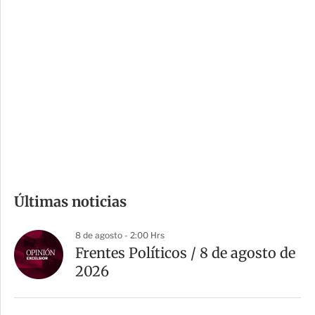
i
r
o
d
n
a
e
r
s
d
e
c
o
m
Últimas noticias
p
a
8 de agosto - 2:00 Hrs
r
Frentes Políticos / 8 de agosto de
t
2026
i
r