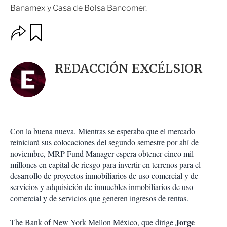
Banamex y Casa de Bolsa Bancomer.
O
G
u
p
a
c
r
i
d
REDACCIÓN EXCÉLSIOR
o
a
n
r
e
s
d
e
c
Con la buena nueva. Mientras se esperaba que el mercado
o
reiniciará sus colocaciones del segundo semestre por ahí de
m
noviembre, MRP Fund Manager espera obtener cinco mil
p
a
millones en capital de riesgo para invertir en terrenos para el
r
desarrollo de proyectos inmobiliarios de uso comercial y de
t
servicios y adquisición de inmuebles inmobiliarios de uso
i
comercial y de servicios que generen ingresos de rentas.
r
Jorge
The Bank of New York Mellon México, que dirige